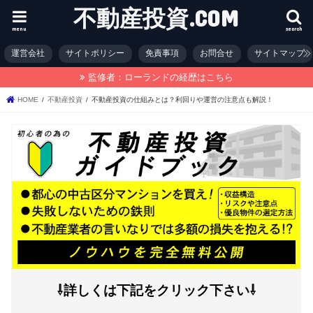
不動産投資.COM
menu
search
運営会社
サイトポリシー
免責事項
お問合せ
サイトマップ
監修者：ローランドの経歴はこちら
HOME
不動産投資
不動産投資の仕組みとは？利回りや運営の注意点も解説！
⇩詳しくは下記をクリック下さい⇩