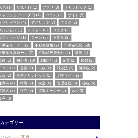
20代
(1)
やめとけ
(1)
アプリ
(3)
オリンピック
(1)
キャッシュフロー(CF)
(1)
コラム
(1)
サイト
(5)
サラリーマン
(4)
デメリット
(7)
ブログ
(2)
マンション
(1)
メリット
(8)
リスク
(3)
リスクヘッジ
(1)
ローン
(6)
不動産
(3)
不動産オーナー
(2)
不動産価格
(2)
不動産投資
(68)
不動産投資ローン
(2)
不動産投資会社
(2)
事例
(1)
今後
(1)
初心者
(10)
利回り
(5)
副業
(2)
勉強
(2)
口コミ
(2)
営業
(2)
失敗
(2)
対処法
(2)
所得税
(2)
投資
(2)
東京オリンピック
(1)
比較サイト
(2)
注意点
(4)
特徴
(2)
税金
(4)
管理会社
(6)
節税
(4)
芸能人
(2)
評判
(3)
賃貸オーナー
(5)
返済
(2)
金利
(3)
カテゴリー
アンケート調査