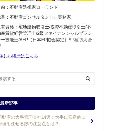
名前：不動産透視家ローランド
職業：不動産コンサルタント、実務家
保有資格：宅地建物取引士/投資不動産取引士/不
動産賃貸経営管理士/2級ファイナンシャルプラン
ナー技能士/AFP（日本FP協会認定）/甲種防火管
理
詳しい経歴はこちら
最新記事
不動産の大手管理会社14選！大手に安定的に
管理を任せる際の注意点とは？