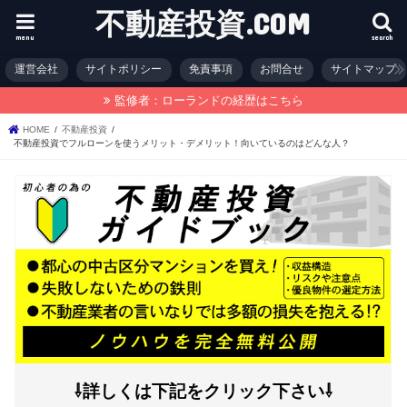
不動産投資.COM
menu
search
運営会社
サイトポリシー
免責事項
お問合せ
サイトマップ
監修者：ローランドの経歴はこちら
HOME
不動産投資
不動産投資でフルローンを使うメリット・デメリット！向いているのはどんな人？
⇩詳しくは下記をクリック下さい⇩