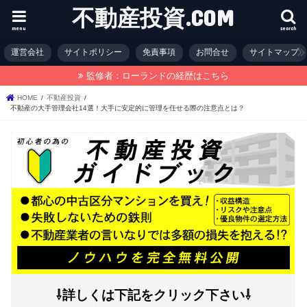
不動産投資.COM
menu
search
運営会社
サイトポリシー
免責事項
お問合せ
サイトマップ
監修者：ローランドの経歴はこちら
HOME
不動産投資
不動産の大手管理会社14選！大手に安定的に管理を任せる際の注意点とは？
⇩詳しくは下記をクリック下さい⇩