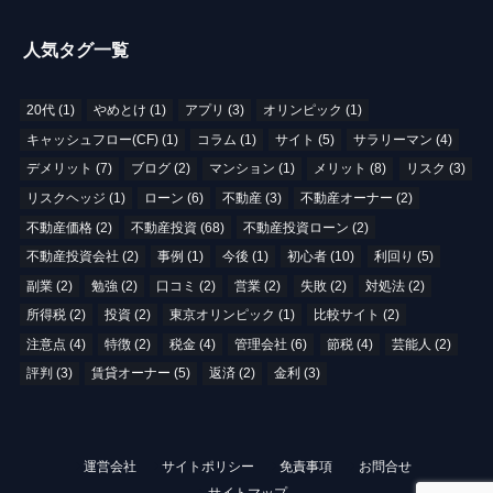
人気タグ一覧
20代
(1)
やめとけ
(1)
アプリ
(3)
オリンピック
(1)
キャッシュフロー(CF)
(1)
コラム
(1)
サイト
(5)
サラリーマン
(4)
デメリット
(7)
ブログ
(2)
マンション
(1)
メリット
(8)
リスク
(3)
リスクヘッジ
(1)
ローン
(6)
不動産
(3)
不動産オーナー
(2)
不動産価格
(2)
不動産投資
(68)
不動産投資ローン
(2)
不動産投資会社
(2)
事例
(1)
今後
(1)
初心者
(10)
利回り
(5)
副業
(2)
勉強
(2)
口コミ
(2)
営業
(2)
失敗
(2)
対処法
(2)
所得税
(2)
投資
(2)
東京オリンピック
(1)
比較サイト
(2)
注意点
(4)
特徴
(2)
税金
(4)
管理会社
(6)
節税
(4)
芸能人
(2)
評判
(3)
賃貸オーナー
(5)
返済
(2)
金利
(3)
運営会社
サイトポリシー
免責事項
お問合せ