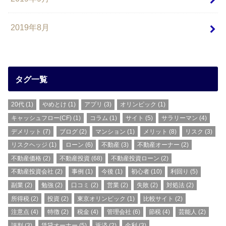
2019年8月
タグ一覧
20代
(1)
やめとけ
(1)
アプリ
(3)
オリンピック
(1)
キャッシュフロー(CF)
(1)
コラム
(1)
サイト
(5)
サラリーマン
(4)
デメリット
(7)
ブログ
(2)
マンション
(1)
メリット
(8)
リスク
(3)
リスクヘッジ
(1)
ローン
(6)
不動産
(3)
不動産オーナー
(2)
不動産価格
(2)
不動産投資
(68)
不動産投資ローン
(2)
不動産投資会社
(2)
事例
(1)
今後
(1)
初心者
(10)
利回り
(5)
副業
(2)
勉強
(2)
口コミ
(2)
営業
(2)
失敗
(2)
対処法
(2)
所得税
(2)
投資
(2)
東京オリンピック
(1)
比較サイト
(2)
注意点
(4)
特徴
(2)
税金
(4)
管理会社
(6)
節税
(4)
芸能人
(2)
評判
(3)
賃貸オーナー
(5)
返済
(2)
金利
(3)