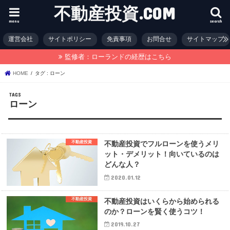
不動産投資.COM
menu
search
運営会社
サイトポリシー
免責事項
お問合せ
サイトマップ
監修者：ローランドの経歴はこちら
HOME
タグ : ローン
ローン
不動産投資
不動産投資でフルローンを使うメリ
ット・デメリット！向いているのは
どんな人？
2020.01.12
不動産投資
不動産投資はいくらから始められる
のか？ローンを賢く使うコツ！
2019.10.27