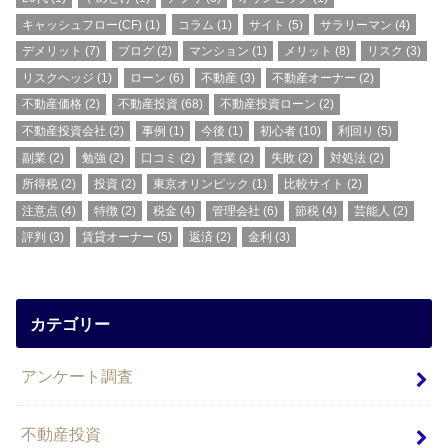
キャッシュフロー(CF)
(1)
コラム
(1)
サイト
(5)
サラリーマン
(4)
デメリット
(7)
ブログ
(2)
マンション
(1)
メリット
(8)
リスク
(3)
リスクヘッジ
(1)
ローン
(6)
不動産
(3)
不動産オーナー
(2)
不動産価格
(2)
不動産投資
(68)
不動産投資ローン
(2)
不動産投資会社
(2)
事例
(1)
今後
(1)
初心者
(10)
利回り
(5)
副業
(2)
勉強
(2)
口コミ
(2)
営業
(2)
失敗
(2)
対処法
(2)
所得税
(2)
投資
(2)
東京オリンピック
(1)
比較サイト
(2)
注意点
(4)
特徴
(2)
税金
(4)
管理会社
(6)
節税
(4)
芸能人
(2)
評判
(3)
賃貸オーナー
(5)
返済
(2)
金利
(3)
カテゴリー
アンケート調査
不動産投資