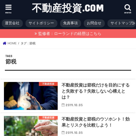
不動産投資.COM
menu
search
運営会社
サイトポリシー
免責事項
お問合せ
サイトマップ
監修者：ローランドの経歴はこちら
HOME
タグ : 節税
節税
不動産投資
不動産投資は節税だけを目的にする
と失敗する？失敗しない心構えと
は？
2019.10.05
不動産投資
不動産投資と節税のウソホント！効
果とリスクを比較しよう！
2019.10.05