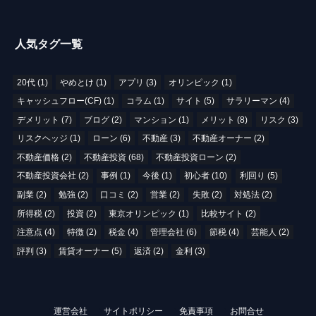
人気タグ一覧
20代
(1)
やめとけ
(1)
アプリ
(3)
オリンピック
(1)
キャッシュフロー(CF)
(1)
コラム
(1)
サイト
(5)
サラリーマン
(4)
デメリット
(7)
ブログ
(2)
マンション
(1)
メリット
(8)
リスク
(3)
リスクヘッジ
(1)
ローン
(6)
不動産
(3)
不動産オーナー
(2)
不動産価格
(2)
不動産投資
(68)
不動産投資ローン
(2)
不動産投資会社
(2)
事例
(1)
今後
(1)
初心者
(10)
利回り
(5)
副業
(2)
勉強
(2)
口コミ
(2)
営業
(2)
失敗
(2)
対処法
(2)
所得税
(2)
投資
(2)
東京オリンピック
(1)
比較サイト
(2)
注意点
(4)
特徴
(2)
税金
(4)
管理会社
(6)
節税
(4)
芸能人
(2)
評判
(3)
賃貸オーナー
(5)
返済
(2)
金利
(3)
運営会社
サイトポリシー
免責事項
お問合せ