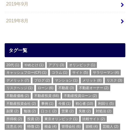
2019年9月
2019年8月
タグ一覧
20代
(1)
やめとけ
(1)
アプリ
(3)
オリンピック
(1)
キャッシュフロー(CF)
(1)
コラム
(1)
サイト
(5)
サラリーマン
(4)
デメリット
(7)
ブログ
(2)
マンション
(1)
メリット
(8)
リスク
(3)
リスクヘッジ
(1)
ローン
(6)
不動産
(3)
不動産オーナー
(2)
不動産価格
(2)
不動産投資
(68)
不動産投資ローン
(2)
不動産投資会社
(2)
事例
(1)
今後
(1)
初心者
(10)
利回り
(5)
副業
(2)
勉強
(2)
口コミ
(2)
営業
(2)
失敗
(2)
対処法
(2)
所得税
(2)
投資
(2)
東京オリンピック
(1)
比較サイト
(2)
注意点
(4)
特徴
(2)
税金
(4)
管理会社
(6)
節税
(4)
芸能人
(2)