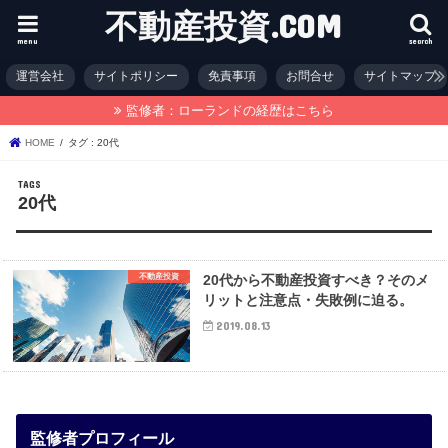
不動産投資.COM
menu
search
運営会社
サイトポリシー
免責事項
お問合せ
サイトマップ
監修者：ローランドの経歴はこちら
HOME
タグ : 20代
20代
不動産投資
20代から不動産投資すべき？そのメ
リットと注意点・失敗例に迫る。
2019.08.13
監修者プロフィール