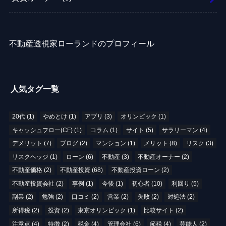
不動産透視家ローランドのプロフィール
人気タグ一覧
20代
(1)
やめとけ
(1)
アプリ
(3)
オリンピック
(1)
キャッシュフロー(CF)
(1)
コラム
(1)
サイト
(5)
サラリーマン
(4)
デメリット
(7)
ブログ
(2)
マンション
(1)
メリット
(8)
リスク
(3)
リスクヘッジ
(1)
ローン
(6)
不動産
(3)
不動産オーナー
(2)
不動産価格
(2)
不動産投資
(68)
不動産投資ローン
(2)
不動産投資会社
(2)
事例
(1)
今後
(1)
初心者
(10)
利回り
(5)
副業
(2)
勉強
(2)
口コミ
(2)
営業
(2)
失敗
(2)
対処法
(2)
所得税
(2)
投資
(2)
東京オリンピック
(1)
比較サイト
(2)
注意点
(4)
特徴
(2)
税金
(4)
管理会社
(6)
節税
(4)
芸能人
(2)