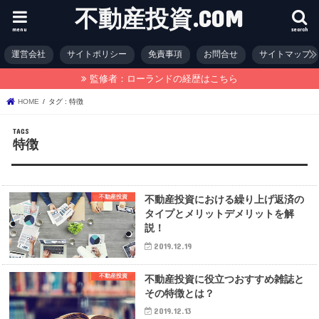
不動産投資.COM
menu
search
運営会社
サイトポリシー
免責事項
お問合せ
サイトマップ
監修者：ローランドの経歴はこちら
HOME
タグ : 特徴
特徴
不動産投資
不動産投資における繰り上げ返済の
タイプとメリットデメリットを解
説！
2019.12.19
不動産投資
不動産投資に役立つおすすめ雑誌と
その特徴とは？
2019.12.13