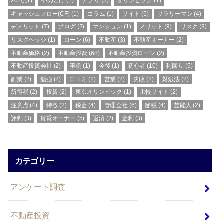
20代
(1)
やめとけ
(1)
アプリ
(3)
オリンピック
(1)
キャッシュフロー(CF)
(1)
コラム
(1)
サイト
(5)
サラリーマン
(4)
デメリット
(7)
ブログ
(2)
マンション
(1)
メリット
(8)
リスク
(3)
リスクヘッジ
(1)
ローン
(6)
不動産
(3)
不動産オーナー
(2)
不動産価格
(2)
不動産投資
(68)
不動産投資ローン
(2)
不動産投資会社
(2)
事例
(1)
今後
(1)
初心者
(10)
利回り
(5)
副業
(2)
勉強
(2)
口コミ
(2)
営業
(2)
失敗
(2)
対処法
(2)
所得税
(2)
投資
(2)
東京オリンピック
(1)
比較サイト
(2)
注意点
(4)
特徴
(2)
税金
(4)
管理会社
(6)
節税
(4)
芸能人
(2)
評判
(3)
賃貸オーナー
(5)
返済
(2)
金利
(3)
カテゴリー
アンケート調査
不動産投資