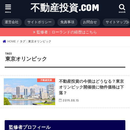
不動産投資.COM
menu
search
運営会社
サイトポリシー
免責事項
お問合せ
サイトマップ
監修者：ローランドの経歴はこちら
HOME
タグ : 東京オリンピック
東京オリンピック
不動産投資
不動産投資の今後はどうなる？東京
オリンピック開催後に物件価格は下
落？
2019.08.15
監修者プロフィール