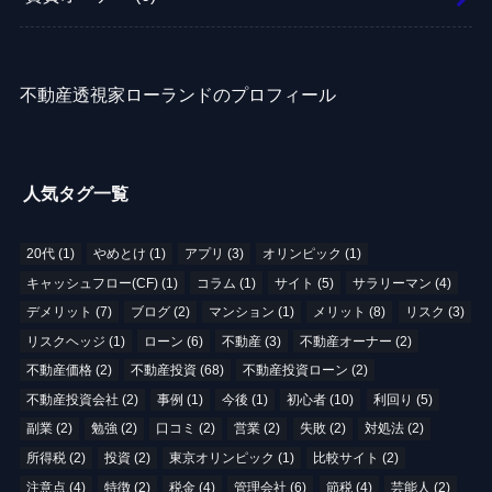
不動産透視家ローランドのプロフィール
人気タグ一覧
20代
(1)
やめとけ
(1)
アプリ
(3)
オリンピック
(1)
キャッシュフロー(CF)
(1)
コラム
(1)
サイト
(5)
サラリーマン
(4)
デメリット
(7)
ブログ
(2)
マンション
(1)
メリット
(8)
リスク
(3)
リスクヘッジ
(1)
ローン
(6)
不動産
(3)
不動産オーナー
(2)
不動産価格
(2)
不動産投資
(68)
不動産投資ローン
(2)
不動産投資会社
(2)
事例
(1)
今後
(1)
初心者
(10)
利回り
(5)
副業
(2)
勉強
(2)
口コミ
(2)
営業
(2)
失敗
(2)
対処法
(2)
所得税
(2)
投資
(2)
東京オリンピック
(1)
比較サイト
(2)
注意点
(4)
特徴
(2)
税金
(4)
管理会社
(6)
節税
(4)
芸能人
(2)