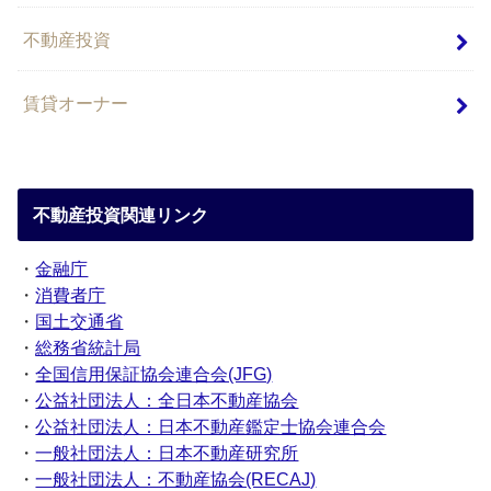
不動産投資
賃貸オーナー
不動産投資関連リンク
・
金融庁
・
消費者庁
・
国土交通省
・
総務省統計局
・
全国信用保証協会連合会(JFG)
・
公益社団法人：全日本不動産協会
・
公益社団法人：日本不動産鑑定士協会連合会
・
一般社団法人：日本不動産研究所
・
一般社団法人：不動産協会(RECAJ)