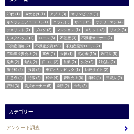
20代
(1)
やめとけ
(1)
アプリ
(3)
オリンピック
(1)
キャッシュフロー(CF)
(1)
コラム
(1)
サイト
(5)
サラリーマン
(4)
デメリット
(7)
ブログ
(2)
マンション
(1)
メリット
(8)
リスク
(3)
リスクヘッジ
(1)
ローン
(6)
不動産
(3)
不動産オーナー
(2)
不動産価格
(2)
不動産投資
(68)
不動産投資ローン
(2)
不動産投資会社
(2)
事例
(1)
今後
(1)
初心者
(10)
利回り
(5)
副業
(2)
勉強
(2)
口コミ
(2)
営業
(2)
失敗
(2)
対処法
(2)
所得税
(2)
投資
(2)
東京オリンピック
(1)
比較サイト
(2)
注意点
(4)
特徴
(2)
税金
(4)
管理会社
(6)
節税
(4)
芸能人
(2)
評判
(3)
賃貸オーナー
(5)
返済
(2)
金利
(3)
カテゴリー
アンケート調査