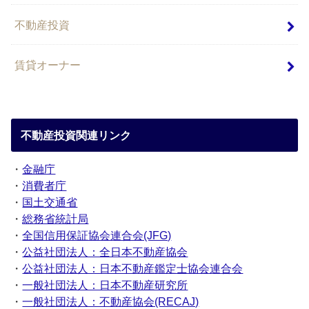
不動産投資
賃貸オーナー
不動産投資関連リンク
・
金融庁
・
消費者庁
・
国土交通省
・
総務省統計局
・
全国信用保証協会連合会(JFG)
・
公益社団法人：全日本不動産協会
・
公益社団法人：日本不動産鑑定士協会連合会
・
一般社団法人：日本不動産研究所
・
一般社団法人：不動産協会(RECAJ)