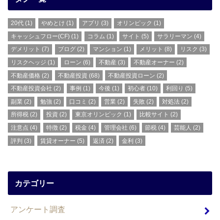
20代
(1)
やめとけ
(1)
アプリ
(3)
オリンピック
(1)
キャッシュフロー(CF)
(1)
コラム
(1)
サイト
(5)
サラリーマン
(4)
デメリット
(7)
ブログ
(2)
マンション
(1)
メリット
(8)
リスク
(3)
リスクヘッジ
(1)
ローン
(6)
不動産
(3)
不動産オーナー
(2)
不動産価格
(2)
不動産投資
(68)
不動産投資ローン
(2)
不動産投資会社
(2)
事例
(1)
今後
(1)
初心者
(10)
利回り
(5)
副業
(2)
勉強
(2)
口コミ
(2)
営業
(2)
失敗
(2)
対処法
(2)
所得税
(2)
投資
(2)
東京オリンピック
(1)
比較サイト
(2)
注意点
(4)
特徴
(2)
税金
(4)
管理会社
(6)
節税
(4)
芸能人
(2)
評判
(3)
賃貸オーナー
(5)
返済
(2)
金利
(3)
カテゴリー
アンケート調査