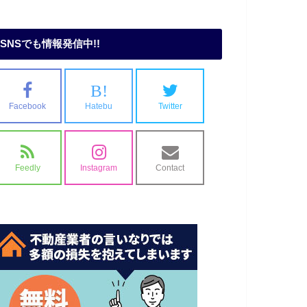
SNSでも情報発信中!!
B!
Facebook
Hatebu
Twitter
Feedly
Instagram
Contact