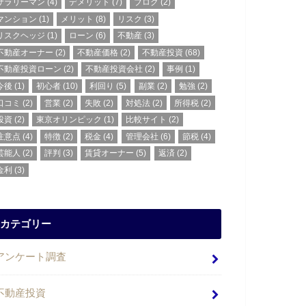
サラリーマン
(4)
デメリット
(7)
ブログ
(2)
マンション
(1)
メリット
(8)
リスク
(3)
リスクヘッジ
(1)
ローン
(6)
不動産
(3)
不動産オーナー
(2)
不動産価格
(2)
不動産投資
(68)
不動産投資ローン
(2)
不動産投資会社
(2)
事例
(1)
今後
(1)
初心者
(10)
利回り
(5)
副業
(2)
勉強
(2)
口コミ
(2)
営業
(2)
失敗
(2)
対処法
(2)
所得税
(2)
投資
(2)
東京オリンピック
(1)
比較サイト
(2)
注意点
(4)
特徴
(2)
税金
(4)
管理会社
(6)
節税
(4)
芸能人
(2)
評判
(3)
賃貸オーナー
(5)
返済
(2)
金利
(3)
カテゴリー
アンケート調査
不動産投資