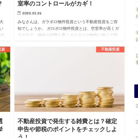
？
室率のコントロールがカギ！
2020.03.26
大
みなさんは、ガラボロ物件投資という不動産投資をご存
い
知でしょうか。 ガロボロ物件投資とは、空室率が高くガ
理会
ラガラで、物件の状態も悪くボロボロの物件に敢えて投
サ
資をする投資戦略となります。 不動産投資を考えている
人の中には、この…
投資
不動産投資
選
不動産投資で発生する雑費とは？確定
挙
申告や節税のポイントをチェックしよ
う！