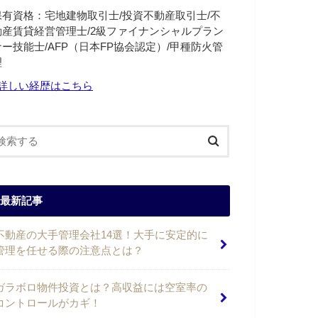
保有資格：宅地建物取引士/投資不動産取引士/不
動産賃貸経営管理士/2級ファイナンシャルプラン
ナー技能士/AFP（日本FP協会認定）/甲種防火管
理
詳しい経歴はこちら
最新記事
不動産の大手管理会社14選！大手に安定的に
管理を任せる際の注意点とは？
ガラボロ物件投資とは？高収益には空室率の
コントロールがカギ！