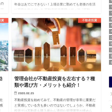
人の
年金はあてにできない！上場企業に勤めても老後の生活
ナー
に不安を抱えている 不動産投資専門メディア「不動
き
産.com」を運営する株式会社BLOSSTORY（代表：後
投資
不動産投資
藤 剛、本社：東京都渋谷区）は、上場企業勤続3年目以
上の20代男…
動
管理会社が不動産投資を左右する？種
類や選び方・メリットも紹介！
2020.02.25
社
不動産投資を始めてみて、不動産の管理が非常に重要だ
感
と実感している方も多いのではないでしょうか。不動産
割
投資では不動産を購入後から適切な管理運営が求めら