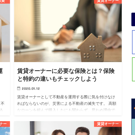
投資
賃貸オーナー
ものです。 不動産投資を始めたい人の中には、フルロー
ンについて気にな…
運
賃貸オーナーに必要な保険とは？保険
と特約の違いもチェックしよう
2020.01.12
賃貸オーナーとして不動産を運用する際に気を付けなけ
も不
ればならないのが、災害による不動産の滅失です。 高額
る
なローンを組んで購入したにも関わらず、思わぬ理由で
する
失ってしまっては泣くに泣けませんよね。 そんなリスク
を回避するために…
ナー
賃貸オーナー