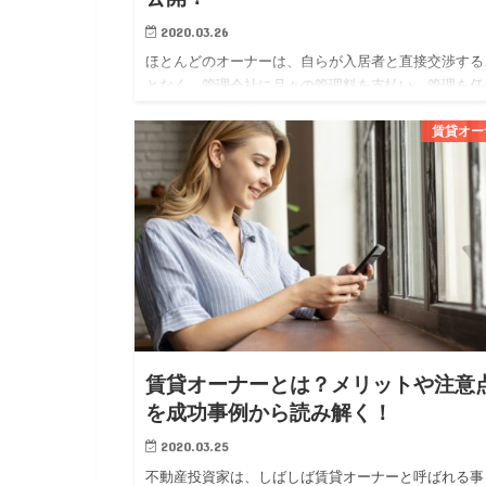
2020.03.26
ほとんどのオーナーは、自らが入居者と直接交渉する
となく、管理会社に月々の管理料を支払い、管理を任
ています。 オーナーにとっては、管理会社に委託す
賃貸オー
とで専門家に任せられる安心感が得られ、賃貸経営に
かる勉強や労力を軽…
賃貸オーナーとは？メリットや注意
を成功事例から読み解く！
2020.03.25
不動産投資家は、しばしば賃貸オーナーと呼ばれる事