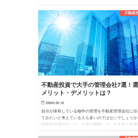
は、似ている部分もありますが、異なる部分もありま
す。 今回は、そんな不…
不動産
不動産投資で大手の管理会社7選！
メリット・デメリットは？
2020.01.12
自分が保有している物件の管理を不動産管理会社に任
てみたいと考えている人も多いのではないでしょうか
不動産管理会社には、全国を網羅している大手の管理
社と地域に密着している地方の管理会社の二つに大き