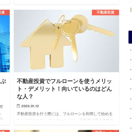
れ、その継続が資産価値の維持向上や安定した収益を得
るために必要不可欠です…
投資
不動産投資
選ぶ
不動産投資でフルローンを使うメリッ
ト・デメリット！向いているのはどん
な人？
2020.01.12
せ
。
不動産投資を行う際には、フルローンを利用して始める
会
ことができます。 フルローンとは、不動産の購入価格を
く
すべて金融機関から借り受けるローンでまかなうという