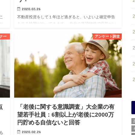
2020.03.26
こ
不動産投資をして１年ほど過ぎると、いよいよ確定申告
せ
をする時期がやってきます。 自分の賃貸物件で収益がい
るこ
くら出て、それに対して生じた経費の何が計上できるの
ナー
アンケート調査
か
か、初めての場合は特に分からないこともあるかと思い
ます。 また、この…
点
「老後に関する意識調査」大企業の有
望若手社員：6割以上が老後に2000万
円貯める自信ないと回答
2020.02.26
も