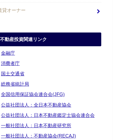
賃貸オーナー
不動産投資関連リンク
・
金融庁
・
消費者庁
・
国土交通省
・
総務省統計局
・
全国信用保証協会連合会(JFG)
・
公益社団法人：全日本不動産協会
・
公益社団法人：日本不動産鑑定士協会連合会
・
一般社団法人：日本不動産研究所
・
一般社団法人：不動産協会(RECAJ)