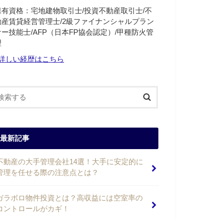
保有資格：宅地建物取引士/投資不動産取引士/不
動産賃貸経営管理士/2級ファイナンシャルプラン
ナー技能士/AFP（日本FP協会認定）/甲種防火管
理
詳しい経歴はこちら
最新記事
不動産の大手管理会社14選！大手に安定的に
管理を任せる際の注意点とは？
ガラボロ物件投資とは？高収益には空室率の
コントロールがカギ！