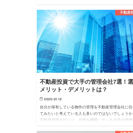
は、似ている部分もありますが、異なる部分もありま
す。 今回は、そんな不…
不動産
不動産投資で大手の管理会社7選！
メリット・デメリットは？
2020.01.12
自分が保有している物件の管理を不動産管理会社に任
てみたいと考えている人も多いのではないでしょうか
不動産管理会社には、全国を網羅している大手の管理
社と地域に密着している地方の管理会社の二つに大き