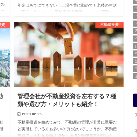
人の
年金はあてにできない！上場企業に勤めても老後の生活
ナー
に不安を抱えている 不動産投資専門メディア「不動
き
産.com」を運営する株式会社BLOSSTORY（代表：後
投資
不動産投資
藤 剛、本社：東京都渋谷区）は、上場企業勤続3年目以
上の20代男…
動
管理会社が不動産投資を左右する？種
類や選び方・メリットも紹介！
2020.02.25
社
不動産投資を始めてみて、不動産の管理が非常に重要だ
感
と実感している方も多いのではないでしょうか。不動産
割
投資では不動産を購入後から適切な管理運営が求めら