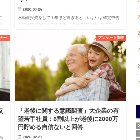
2020.03.26
こ
不動産投資をして１年ほど過ぎると、いよいよ確定申告
せ
をする時期がやってきます。 自分の賃貸物件で収益がい
るこ
くら出て、それに対して生じた経費の何が計上できるの
ナー
アンケート調査
か
か、初めての場合は特に分からないこともあるかと思い
ます。 また、この…
点
「老後に関する意識調査」大企業の有
望若手社員：6割以上が老後に2000万
円貯める自信ないと回答
2020.02.26
も