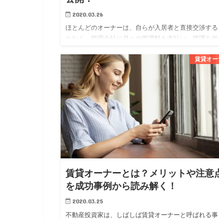
2020.03.26
ほとんどのオーナーは、自らが入居者と直接交渉する
となく、管理会社に月々の管理料を支払い、管理を任
ています。 オーナーにとっては、管理会社に委託す
賃貸オー
とで専門家に任せられる安心感が得られ、賃貸経営に
かる勉強や労力を軽…
賃貸オーナーとは？メリットや注意
を成功事例から読み解く！
2020.03.25
不動産投資家は、しばしば賃貸オーナーと呼ばれる事