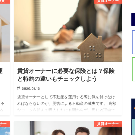
投資
賃貸オーナー
ものです。 不動産投資を始めたい人の中には、フルロー
ンについて気にな…
運
賃貸オーナーに必要な保険とは？保険
と特約の違いもチェックしよう
2020.01.12
賃貸オーナーとして不動産を運用する際に気を付けなけ
も不
ればならないのが、災害による不動産の滅失です。 高額
る
なローンを組んで購入したにも関わらず、思わぬ理由で
する
失ってしまっては泣くに泣けませんよね。 そんなリスク
を回避するために…
ナー
賃貸オーナー