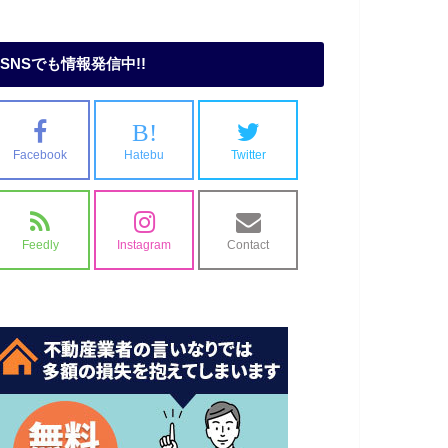
SNSでも情報発信中!!
B!
Facebook
Hatebu
Twitter
Feedly
Instagram
Contact