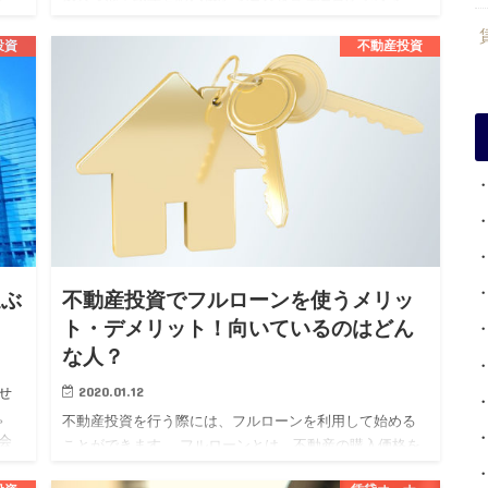
れ、その継続が資産価値の維持向上や安定した収益を得
るために必要不可欠です…
投資
不動産投資
選ぶ
不動産投資でフルローンを使うメリッ
ト・デメリット！向いているのはどん
な人？
2020.01.12
せ
。
不動産投資を行う際には、フルローンを利用して始める
会
ことができます。 フルローンとは、不動産の購入価格を
く
すべて金融機関から借り受けるローンでまかなうという