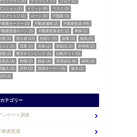
サラリーマン
(4)
デメリット
(7)
ブログ
(2)
マンション
(1)
メリット
(8)
リスク
(3)
リスクヘッジ
(1)
ローン
(6)
不動産
(3)
不動産オーナー
(2)
不動産価格
(2)
不動産投資
(68)
不動産投資ローン
(2)
不動産投資会社
(2)
事例
(1)
今後
(1)
初心者
(10)
利回り
(5)
副業
(2)
勉強
(2)
口コミ
(2)
営業
(2)
失敗
(2)
対処法
(2)
所得税
(2)
投資
(2)
東京オリンピック
(1)
比較サイト
(2)
注意点
(4)
特徴
(2)
税金
(4)
管理会社
(6)
節税
(4)
芸能人
(2)
評判
(3)
賃貸オーナー
(5)
返済
(2)
金利
(3)
カテゴリー
アンケート調査
不動産投資