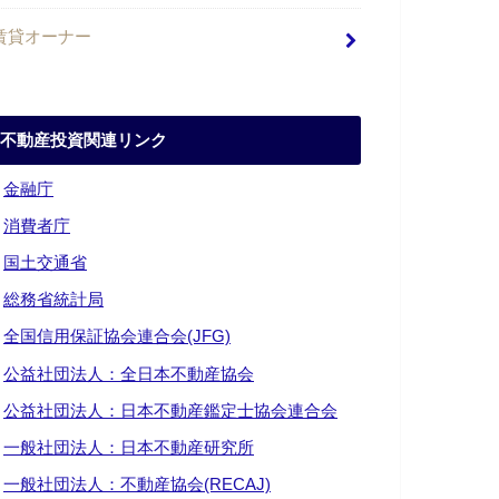
賃貸オーナー
不動産投資関連リンク
・
金融庁
・
消費者庁
・
国土交通省
・
総務省統計局
・
全国信用保証協会連合会(JFG)
・
公益社団法人：全日本不動産協会
・
公益社団法人：日本不動産鑑定士協会連合会
・
一般社団法人：日本不動産研究所
・
一般社団法人：不動産協会(RECAJ)