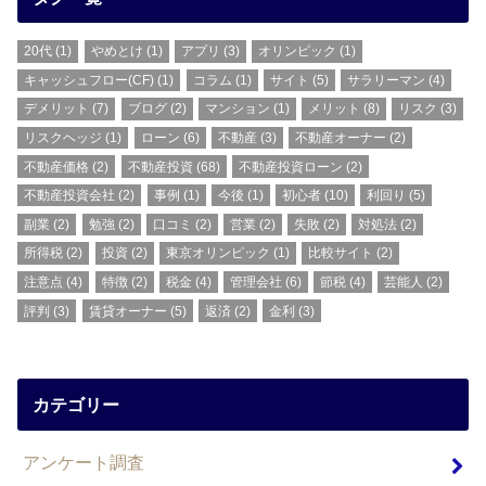
20代
(1)
やめとけ
(1)
アプリ
(3)
オリンピック
(1)
キャッシュフロー(CF)
(1)
コラム
(1)
サイト
(5)
サラリーマン
(4)
デメリット
(7)
ブログ
(2)
マンション
(1)
メリット
(8)
リスク
(3)
リスクヘッジ
(1)
ローン
(6)
不動産
(3)
不動産オーナー
(2)
不動産価格
(2)
不動産投資
(68)
不動産投資ローン
(2)
不動産投資会社
(2)
事例
(1)
今後
(1)
初心者
(10)
利回り
(5)
副業
(2)
勉強
(2)
口コミ
(2)
営業
(2)
失敗
(2)
対処法
(2)
所得税
(2)
投資
(2)
東京オリンピック
(1)
比較サイト
(2)
注意点
(4)
特徴
(2)
税金
(4)
管理会社
(6)
節税
(4)
芸能人
(2)
評判
(3)
賃貸オーナー
(5)
返済
(2)
金利
(3)
カテゴリー
アンケート調査