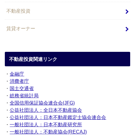
不動産投資
賃貸オーナー
不動産投資関連リンク
・
金融庁
・
消費者庁
・
国土交通省
・
総務省統計局
・
全国信用保証協会連合会(JFG)
・
公益社団法人：全日本不動産協会
・
公益社団法人：日本不動産鑑定士協会連合会
・
一般社団法人：日本不動産研究所
・
一般社団法人：不動産協会(RECAJ)