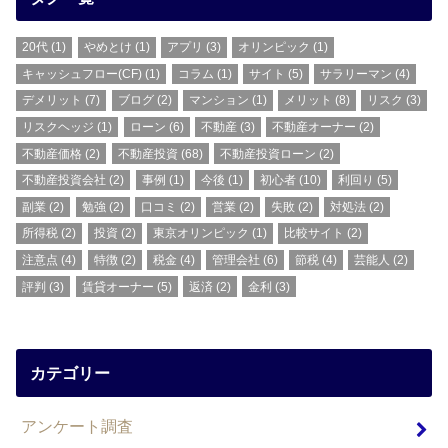
20代
(1)
やめとけ
(1)
アプリ
(3)
オリンピック
(1)
キャッシュフロー(CF)
(1)
コラム
(1)
サイト
(5)
サラリーマン
(4)
デメリット
(7)
ブログ
(2)
マンション
(1)
メリット
(8)
リスク
(3)
リスクヘッジ
(1)
ローン
(6)
不動産
(3)
不動産オーナー
(2)
不動産価格
(2)
不動産投資
(68)
不動産投資ローン
(2)
不動産投資会社
(2)
事例
(1)
今後
(1)
初心者
(10)
利回り
(5)
副業
(2)
勉強
(2)
口コミ
(2)
営業
(2)
失敗
(2)
対処法
(2)
所得税
(2)
投資
(2)
東京オリンピック
(1)
比較サイト
(2)
注意点
(4)
特徴
(2)
税金
(4)
管理会社
(6)
節税
(4)
芸能人
(2)
評判
(3)
賃貸オーナー
(5)
返済
(2)
金利
(3)
カテゴリー
アンケート調査