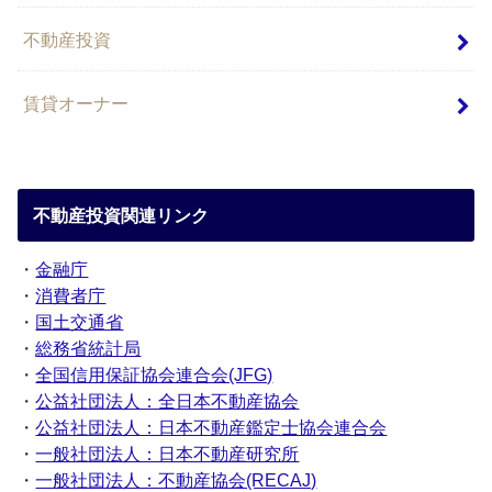
不動産投資
賃貸オーナー
不動産投資関連リンク
・
金融庁
・
消費者庁
・
国土交通省
・
総務省統計局
・
全国信用保証協会連合会(JFG)
・
公益社団法人：全日本不動産協会
・
公益社団法人：日本不動産鑑定士協会連合会
・
一般社団法人：日本不動産研究所
・
一般社団法人：不動産協会(RECAJ)