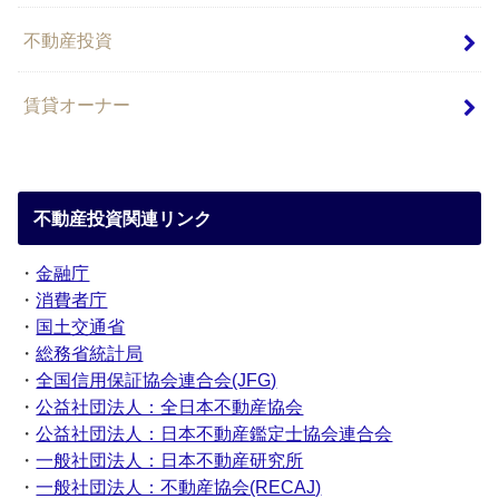
不動産投資
賃貸オーナー
不動産投資関連リンク
・
金融庁
・
消費者庁
・
国土交通省
・
総務省統計局
・
全国信用保証協会連合会(JFG)
・
公益社団法人：全日本不動産協会
・
公益社団法人：日本不動産鑑定士協会連合会
・
一般社団法人：日本不動産研究所
・
一般社団法人：不動産協会(RECAJ)