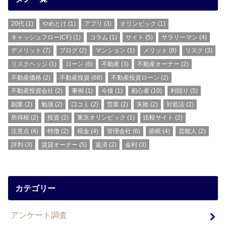
20代
(1)
やめとけ
(1)
アプリ
(3)
オリンピック
(1)
キャッシュフロー(CF)
(1)
コラム
(1)
サイト
(5)
サラリーマン
(4)
デメリット
(7)
ブログ
(2)
マンション
(1)
メリット
(8)
リスク
(3)
リスクヘッジ
(1)
ローン
(6)
不動産
(3)
不動産オーナー
(2)
不動産価格
(2)
不動産投資
(68)
不動産投資ローン
(2)
不動産投資会社
(2)
事例
(1)
今後
(1)
初心者
(10)
利回り
(5)
副業
(2)
勉強
(2)
口コミ
(2)
営業
(2)
失敗
(2)
対処法
(2)
所得税
(2)
投資
(2)
東京オリンピック
(1)
比較サイト
(2)
注意点
(4)
特徴
(2)
税金
(4)
管理会社
(6)
節税
(4)
芸能人
(2)
評判
(3)
賃貸オーナー
(5)
返済
(2)
金利
(3)
カテゴリー
アンケート調査