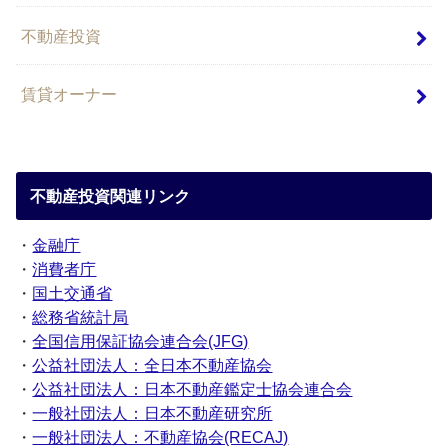
不動産投資
賃貸オーナー
不動産投資関連リンク
・
金融庁
・
消費者庁
・
国土交通省
・
総務省統計局
・
全国信用保証協会連合会(JFG)
・
公益社団法人：全日本不動産協会
・
公益社団法人：日本不動産鑑定士協会連合会
・
一般社団法人：日本不動産研究所
・
一般社団法人：不動産協会(RECAJ)