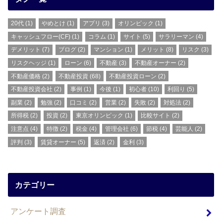
20代
(1)
やめとけ
(1)
アプリ
(3)
オリンピック
(1)
キャッシュフロー(CF)
(1)
コラム
(1)
サイト
(5)
サラリーマン
(4)
デメリット
(7)
ブログ
(2)
マンション
(1)
メリット
(8)
リスク
(3)
リスクヘッジ
(1)
ローン
(6)
不動産
(3)
不動産オーナー
(2)
不動産価格
(2)
不動産投資
(68)
不動産投資ローン
(2)
不動産投資会社
(2)
事例
(1)
今後
(1)
初心者
(10)
利回り
(5)
副業
(2)
勉強
(2)
口コミ
(2)
営業
(2)
失敗
(2)
対処法
(2)
所得税
(2)
投資
(2)
東京オリンピック
(1)
比較サイト
(2)
注意点
(4)
特徴
(2)
税金
(4)
管理会社
(6)
節税
(4)
芸能人
(2)
評判
(3)
賃貸オーナー
(5)
返済
(2)
金利
(3)
カテゴリー
アンケート調査