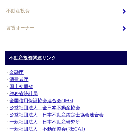
不動産投資
賃貸オーナー
不動産投資関連リンク
・
金融庁
・
消費者庁
・
国土交通省
・
総務省統計局
・
全国信用保証協会連合会(JFG)
・
公益社団法人：全日本不動産協会
・
公益社団法人：日本不動産鑑定士協会連合会
・
一般社団法人：日本不動産研究所
・
一般社団法人：不動産協会(RECAJ)