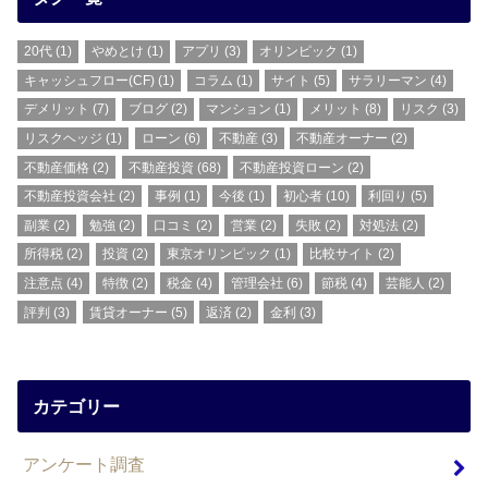
20代
(1)
やめとけ
(1)
アプリ
(3)
オリンピック
(1)
キャッシュフロー(CF)
(1)
コラム
(1)
サイト
(5)
サラリーマン
(4)
デメリット
(7)
ブログ
(2)
マンション
(1)
メリット
(8)
リスク
(3)
リスクヘッジ
(1)
ローン
(6)
不動産
(3)
不動産オーナー
(2)
不動産価格
(2)
不動産投資
(68)
不動産投資ローン
(2)
不動産投資会社
(2)
事例
(1)
今後
(1)
初心者
(10)
利回り
(5)
副業
(2)
勉強
(2)
口コミ
(2)
営業
(2)
失敗
(2)
対処法
(2)
所得税
(2)
投資
(2)
東京オリンピック
(1)
比較サイト
(2)
注意点
(4)
特徴
(2)
税金
(4)
管理会社
(6)
節税
(4)
芸能人
(2)
評判
(3)
賃貸オーナー
(5)
返済
(2)
金利
(3)
カテゴリー
アンケート調査