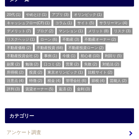
20代
(1)
やめとけ
(1)
アプリ
(3)
オリンピック
(1)
キャッシュフロー(CF)
(1)
コラム
(1)
サイト
(5)
サラリーマン
(4)
デメリット
(7)
ブログ
(2)
マンション
(1)
メリット
(8)
リスク
(3)
リスクヘッジ
(1)
ローン
(6)
不動産
(3)
不動産オーナー
(2)
不動産価格
(2)
不動産投資
(68)
不動産投資ローン
(2)
不動産投資会社
(2)
事例
(1)
今後
(1)
初心者
(10)
利回り
(5)
副業
(2)
勉強
(2)
口コミ
(2)
営業
(2)
失敗
(2)
対処法
(2)
所得税
(2)
投資
(2)
東京オリンピック
(1)
比較サイト
(2)
注意点
(4)
特徴
(2)
税金
(4)
管理会社
(6)
節税
(4)
芸能人
(2)
評判
(3)
賃貸オーナー
(5)
返済
(2)
金利
(3)
カテゴリー
アンケート調査