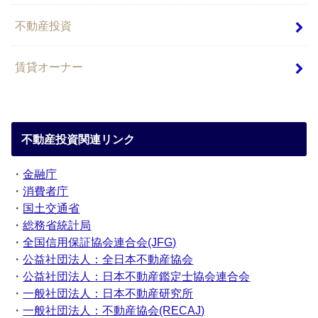
不動産投資
賃貸オーナー
不動産投資関連リンク
・
金融庁
・
消費者庁
・
国土交通省
・
総務省統計局
・
全国信用保証協会連合会(JFG)
・
公益社団法人：全日本不動産協会
・
公益社団法人：日本不動産鑑定士協会連合会
・
一般社団法人：日本不動産研究所
・
一般社団法人：不動産協会(RECAJ)