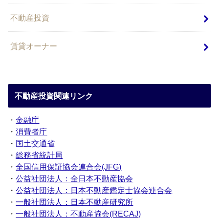
不動産投資
賃貸オーナー
不動産投資関連リンク
・
金融庁
・
消費者庁
・
国土交通省
・
総務省統計局
・
全国信用保証協会連合会(JFG)
・
公益社団法人：全日本不動産協会
・
公益社団法人：日本不動産鑑定士協会連合会
・
一般社団法人：日本不動産研究所
・
一般社団法人：不動産協会(RECAJ)