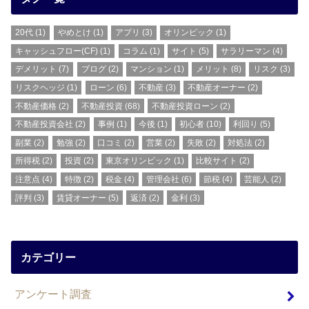
20代
(1)
やめとけ
(1)
アプリ
(3)
オリンピック
(1)
キャッシュフロー(CF)
(1)
コラム
(1)
サイト
(5)
サラリーマン
(4)
デメリット
(7)
ブログ
(2)
マンション
(1)
メリット
(8)
リスク
(3)
リスクヘッジ
(1)
ローン
(6)
不動産
(3)
不動産オーナー
(2)
不動産価格
(2)
不動産投資
(68)
不動産投資ローン
(2)
不動産投資会社
(2)
事例
(1)
今後
(1)
初心者
(10)
利回り
(5)
副業
(2)
勉強
(2)
口コミ
(2)
営業
(2)
失敗
(2)
対処法
(2)
所得税
(2)
投資
(2)
東京オリンピック
(1)
比較サイト
(2)
注意点
(4)
特徴
(2)
税金
(4)
管理会社
(6)
節税
(4)
芸能人
(2)
評判
(3)
賃貸オーナー
(5)
返済
(2)
金利
(3)
カテゴリー
アンケート調査