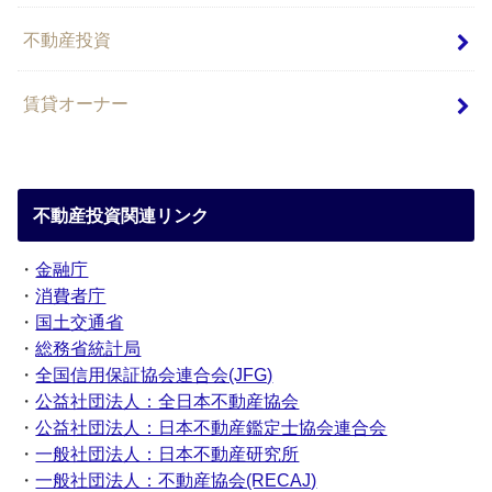
不動産投資
賃貸オーナー
不動産投資関連リンク
・
金融庁
・
消費者庁
・
国土交通省
・
総務省統計局
・
全国信用保証協会連合会(JFG)
・
公益社団法人：全日本不動産協会
・
公益社団法人：日本不動産鑑定士協会連合会
・
一般社団法人：日本不動産研究所
・
一般社団法人：不動産協会(RECAJ)