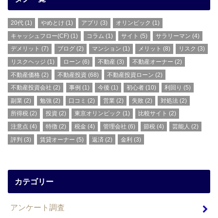
20代
(1)
やめとけ
(1)
アプリ
(3)
オリンピック
(1)
キャッシュフロー(CF)
(1)
コラム
(1)
サイト
(5)
サラリーマン
(4)
デメリット
(7)
ブログ
(2)
マンション
(1)
メリット
(8)
リスク
(3)
リスクヘッジ
(1)
ローン
(6)
不動産
(3)
不動産オーナー
(2)
不動産価格
(2)
不動産投資
(68)
不動産投資ローン
(2)
不動産投資会社
(2)
事例
(1)
今後
(1)
初心者
(10)
利回り
(5)
副業
(2)
勉強
(2)
口コミ
(2)
営業
(2)
失敗
(2)
対処法
(2)
所得税
(2)
投資
(2)
東京オリンピック
(1)
比較サイト
(2)
注意点
(4)
特徴
(2)
税金
(4)
管理会社
(6)
節税
(4)
芸能人
(2)
評判
(3)
賃貸オーナー
(5)
返済
(2)
金利
(3)
カテゴリー
アンケート調査