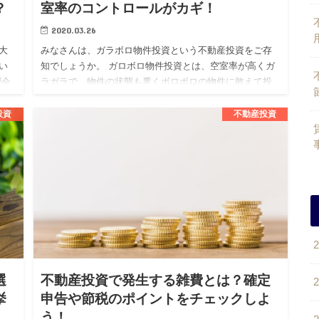
？
室率のコントロールがカギ！
2020.03.26
大
みなさんは、ガラボロ物件投資という不動産投資をご存
い
知でしょうか。 ガロボロ物件投資とは、空室率が高くガ
理会
ラガラで、物件の状態も悪くボロボロの物件に敢えて投
サ
資をする投資戦略となります。 不動産投資を考えている
人の中には、この…
投資
不動産投資
選
不動産投資で発生する雑費とは？確定
挙
申告や節税のポイントをチェックしよ
う！