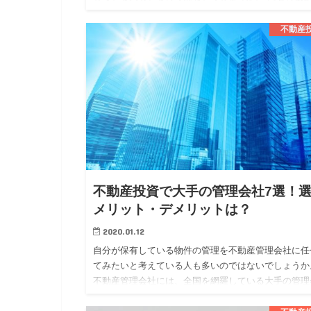
は、似ている部分もありますが、異なる部分もありま
す。 今回は、そんな不…
不動産
不動産投資で大手の管理会社7選！
メリット・デメリットは？
2020.01.12
自分が保有している物件の管理を不動産管理会社に任
てみたいと考えている人も多いのではないでしょうか
不動産管理会社には、全国を網羅している大手の管理
社と地域に密着している地方の管理会社の二つに大き