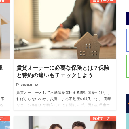
投資
賃貸オーナー
ものです。 不動産投資を始めたい人の中には、フルロー
ンについて気にな…
運
賃貸オーナーに必要な保険とは？保険
と特約の違いもチェックしよう
2020.01.12
賃貸オーナーとして不動産を運用する際に気を付けなけ
も不
ればならないのが、災害による不動産の滅失です。 高額
る
なローンを組んで購入したにも関わらず、思わぬ理由で
する
失ってしまっては泣くに泣けませんよね。 そんなリスク
を回避するために…
ナー
賃貸オーナー