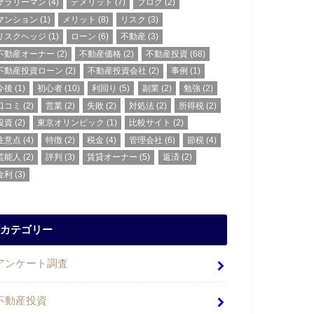
サラリーマン
(4)
デメリット
(7)
ブログ
(2)
マンション
(1)
メリット
(8)
リスク
(3)
リスクヘッジ
(1)
ローン
(6)
不動産
(3)
不動産オーナー
(2)
不動産価格
(2)
不動産投資
(68)
不動産投資ローン
(2)
不動産投資会社
(2)
事例
(1)
今後
(1)
初心者
(10)
利回り
(5)
副業
(2)
勉強
(2)
口コミ
(2)
営業
(2)
失敗
(2)
対処法
(2)
所得税
(2)
投資
(2)
東京オリンピック
(1)
比較サイト
(2)
注意点
(4)
特徴
(2)
税金
(4)
管理会社
(6)
節税
(4)
芸能人
(2)
評判
(3)
賃貸オーナー
(5)
返済
(2)
金利
(3)
カテゴリー
アンケート調査
不動産投資