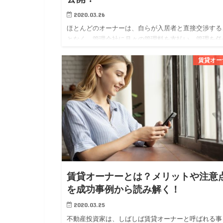
2020.03.26
ほとんどのオーナーは、自らが入居者と直接交渉する
となく、管理会社に月々の管理料を支払い、管理を任
ています。 オーナーにとっては、管理会社に委託す
賃貸オー
とで専門家に任せられる安心感が得られ、賃貸経営に
かる勉強や労力を軽…
賃貸オーナーとは？メリットや注意
を成功事例から読み解く！
2020.03.25
不動産投資家は、しばしば賃貸オーナーと呼ばれる事