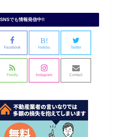
SNSでも情報発信中!!
B!
Facebook
Hatebu
Twitter
Feedly
Instagram
Contact