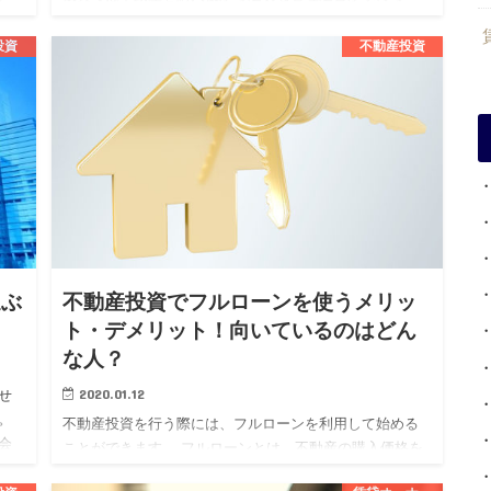
れ、その継続が資産価値の維持向上や安定した収益を得
るために必要不可欠です…
投資
不動産投資
選ぶ
不動産投資でフルローンを使うメリッ
ト・デメリット！向いているのはどん
な人？
2020.01.12
せ
。
不動産投資を行う際には、フルローンを利用して始める
会
ことができます。 フルローンとは、不動産の購入価格を
く
すべて金融機関から借り受けるローンでまかなうという