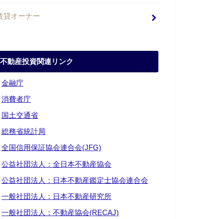
賃貸オーナー
不動産投資関連リンク
・
金融庁
・
消費者庁
・
国土交通省
・
総務省統計局
・
全国信用保証協会連合会(JFG)
・
公益社団法人：全日本不動産協会
・
公益社団法人：日本不動産鑑定士協会連合会
・
一般社団法人：日本不動産研究所
・
一般社団法人：不動産協会(RECAJ)