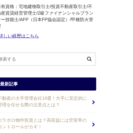
保有資格：宅地建物取引士/投資不動産取引士/不
動産賃貸経営管理士/2級ファイナンシャルプラン
ナー技能士/AFP（日本FP協会認定）/甲種防火管
理
詳しい経歴はこちら
最新記事
不動産の大手管理会社14選！大手に安定的に
管理を任せる際の注意点とは？
ガラボロ物件投資とは？高収益には空室率の
コントロールがカギ！