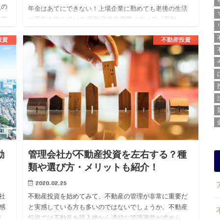
人の
年金はあてにできない！上場企業に勤めても老後の生活
ナー
に不安を抱えている 不動産投資専門メディア「不動
き
産.com」を運営する株式会社BLOSSTORY（代表：後
投資
不動産投資
藤 剛、本社：東京都渋谷区）は、上場企業勤続3年目以
上の20代男…
動
管理会社が不動産投資を左右する？種
類や選び方・メリットも紹介！
2020.02.25
社
不動産投資を始めてみて、不動産の管理が非常に重要だ
感
と実感している方も多いのではないでしょうか。不動産
割
投資では不動産を購入後から適切な管理運営が求めら