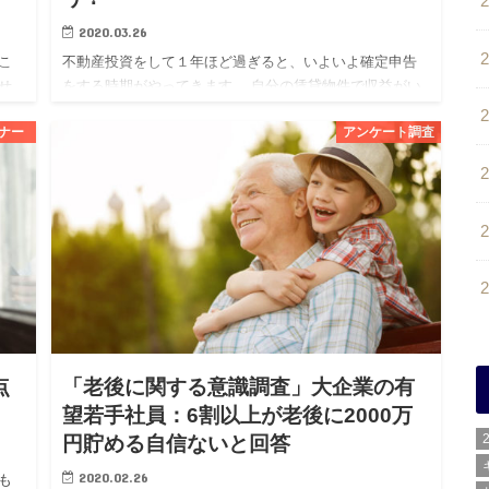
2020.03.26
こ
不動産投資をして１年ほど過ぎると、いよいよ確定申告
せ
をする時期がやってきます。 自分の賃貸物件で収益がい
るこ
くら出て、それに対して生じた経費の何が計上できるの
ナー
アンケート調査
か
か、初めての場合は特に分からないこともあるかと思い
ます。 また、この…
点
「老後に関する意識調査」大企業の有
望若手社員：6割以上が老後に2000万
円貯める自信ないと回答
2020.02.26
も