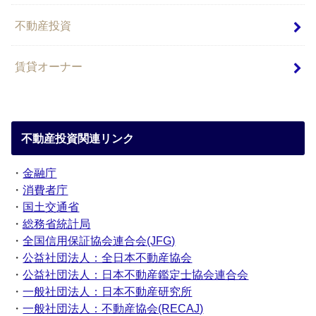
不動産投資
賃貸オーナー
不動産投資関連リンク
・
金融庁
・
消費者庁
・
国土交通省
・
総務省統計局
・
全国信用保証協会連合会(JFG)
・
公益社団法人：全日本不動産協会
・
公益社団法人：日本不動産鑑定士協会連合会
・
一般社団法人：日本不動産研究所
・
一般社団法人：不動産協会(RECAJ)