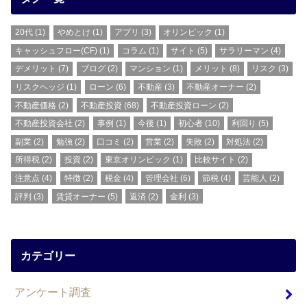
20代
(1)
やめとけ
(1)
アプリ
(3)
オリンピック
(1)
キャッシュフロー(CF)
(1)
コラム
(1)
サイト
(5)
サラリーマン
(4)
デメリット
(7)
ブログ
(2)
マンション
(1)
メリット
(8)
リスク
(3)
リスクヘッジ
(1)
ローン
(6)
不動産
(3)
不動産オーナー
(2)
不動産価格
(2)
不動産投資
(68)
不動産投資ローン
(2)
不動産投資会社
(2)
事例
(1)
今後
(1)
初心者
(10)
利回り
(5)
副業
(2)
勉強
(2)
口コミ
(2)
営業
(2)
失敗
(2)
対処法
(2)
所得税
(2)
投資
(2)
東京オリンピック
(1)
比較サイト
(2)
注意点
(4)
特徴
(2)
税金
(4)
管理会社
(6)
節税
(4)
芸能人
(2)
評判
(3)
賃貸オーナー
(5)
返済
(2)
金利
(3)
カテゴリー
アンケート調査