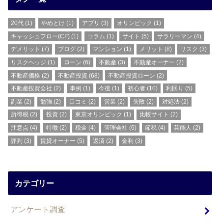
20代
(1)
やめとけ
(1)
アプリ
(3)
オリンピック
(1)
キャッシュフロー(CF)
(1)
コラム
(1)
サイト
(5)
サラリーマン
(4)
デメリット
(7)
ブログ
(2)
マンション
(1)
メリット
(8)
リスク
(3)
リスクヘッジ
(1)
ローン
(6)
不動産
(3)
不動産オーナー
(2)
不動産価格
(2)
不動産投資
(68)
不動産投資ローン
(2)
不動産投資会社
(2)
事例
(1)
今後
(1)
初心者
(10)
利回り
(5)
副業
(2)
勉強
(2)
口コミ
(2)
営業
(2)
失敗
(2)
対処法
(2)
所得税
(2)
投資
(2)
東京オリンピック
(1)
比較サイト
(2)
注意点
(4)
特徴
(2)
税金
(4)
管理会社
(6)
節税
(4)
芸能人
(2)
評判
(3)
賃貸オーナー
(5)
返済
(2)
金利
(3)
カテゴリー
アンケート調査