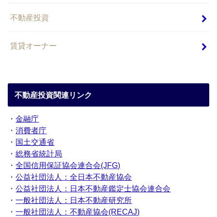
不動産投資
賃貸オーナー
不動産投資関連リンク
・
金融庁
・
消費者庁
・
国土交通省
・
総務省統計局
・
全国信用保証協会連合会(JFG)
・
公益社団法人：全日本不動産協会
・
公益社団法人：日本不動産鑑定士協会連合会
・
一般社団法人：日本不動産研究所
・
一般社団法人：不動産協会(RECAJ)