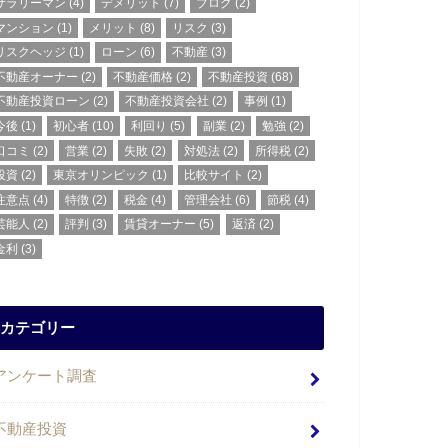
サラリーマン
(4)
デメリット
(7)
ブログ
(2)
マンション
(1)
メリット
(8)
リスク
(3)
リスクヘッジ
(1)
ローン
(6)
不動産
(3)
不動産オーナー
(2)
不動産価格
(2)
不動産投資
(68)
不動産投資ローン
(2)
不動産投資会社
(2)
事例
(1)
今後
(1)
初心者
(10)
利回り
(5)
副業
(2)
勉強
(2)
口コミ
(2)
営業
(2)
失敗
(2)
対処法
(2)
所得税
(2)
投資
(2)
東京オリンピック
(1)
比較サイト
(2)
注意点
(4)
特徴
(2)
税金
(4)
管理会社
(6)
節税
(4)
芸能人
(2)
評判
(3)
賃貸オーナー
(5)
返済
(2)
金利
(3)
カテゴリー
アンケート調査
不動産投資