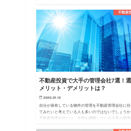
は、似ている部分もありますが、異なる部分もありま
す。 今回は、そんな不…
不動産
不動産投資で大手の管理会社7選！
メリット・デメリットは？
2020.01.12
自分が保有している物件の管理を不動産管理会社に任
てみたいと考えている人も多いのではないでしょうか
不動産管理会社には、全国を網羅している大手の管理
社と地域に密着している地方の管理会社の二つに大き