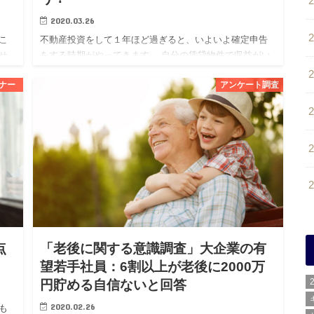
2020.03.26
こ
不動産投資をして１年ほど過ぎると、いよいよ確定申告
せ
をする時期がやってきます。 自分の賃貸物件で収益がい
るこ
くら出て、それに対して生じた経費の何が計上できるの
ナー
アンケート調査
か
か、初めての場合は特に分からないこともあるかと思い
ます。 また、この…
点
「老後に関する意識調査」大企業の有
望若手社員：6割以上が老後に2000万
円貯める自信ないと回答
2020.02.26
も