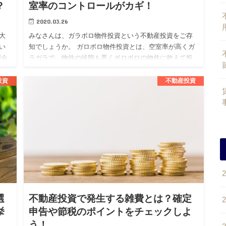
？
室率のコントロールがカギ！
2020.03.26
大
みなさんは、ガラボロ物件投資という不動産投資をご存
い
知でしょうか。 ガロボロ物件投資とは、空室率が高くガ
理会
ラガラで、物件の状態も悪くボロボロの物件に敢えて投
サ
資をする投資戦略となります。 不動産投資を考えている
人の中には、この…
投資
不動産投資
選
不動産投資で発生する雑費とは？確定
挙
申告や節税のポイントをチェックしよ
う！