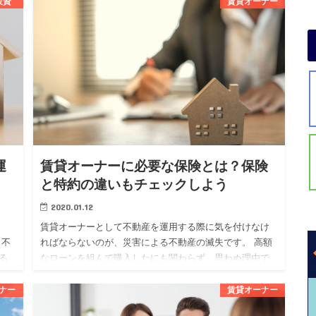
投資
賃貸オーナー
ものです。 不動産投資を始めたい人の中には、フルロー
ンについて気にな…
運
賃貸オーナーに必要な保険とは？保険
と特約の違いもチェックしよう
2020.01.12
賃貸オーナーとして不動産を運用する際に気を付けなけ
も不
ればならないのが、災害による不動産の滅失です。 高額
る
なローンを組んで購入したにも関わらず、思わぬ理由で
する
失ってしまっては泣くに泣けませんよね。 そんなリスク
を回避するために…
ナー
賃貸オーナー