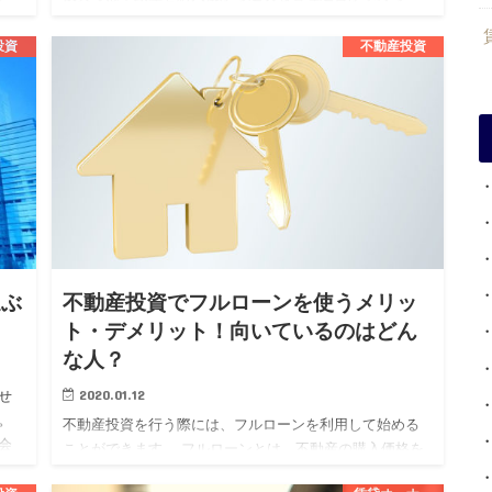
れ、その継続が資産価値の維持向上や安定した収益を得
るために必要不可欠です…
投資
不動産投資
選ぶ
不動産投資でフルローンを使うメリッ
ト・デメリット！向いているのはどん
な人？
2020.01.12
せ
。
不動産投資を行う際には、フルローンを利用して始める
会
ことができます。 フルローンとは、不動産の購入価格を
く
すべて金融機関から借り受けるローンでまかなうという