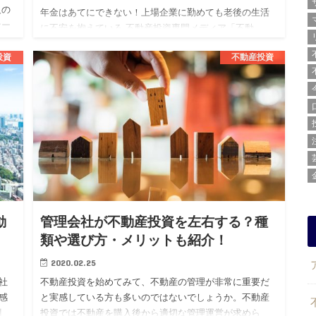
人の
年金はあてにできない！上場企業に勤めても老後の生活
ナー
に不安を抱えている 不動産投資専門メディア「不動
き
産.com」を運営する株式会社BLOSSTORY（代表：後
投資
不動産投資
藤 剛、本社：東京都渋谷区）は、上場企業勤続3年目以
上の20代男…
動
管理会社が不動産投資を左右する？種
類や選び方・メリットも紹介！
2020.02.25
社
不動産投資を始めてみて、不動産の管理が非常に重要だ
感
と実感している方も多いのではないでしょうか。不動産
割
投資では不動産を購入後から適切な管理運営が求めら