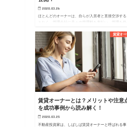
2020.03.26
ほとんどのオーナーは、自らが入居者と直接交渉する
となく、管理会社に月々の管理料を支払い、管理を任
ています。 オーナーにとっては、管理会社に委託す
賃貸オー
とで専門家に任せられる安心感が得られ、賃貸経営に
かる勉強や労力を軽…
賃貸オーナーとは？メリットや注意
を成功事例から読み解く！
2020.03.25
不動産投資家は、しばしば賃貸オーナーと呼ばれる事