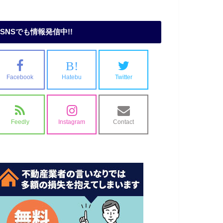
SNSでも情報発信中!!
B!
Facebook
Hatebu
Twitter
Feedly
Instagram
Contact