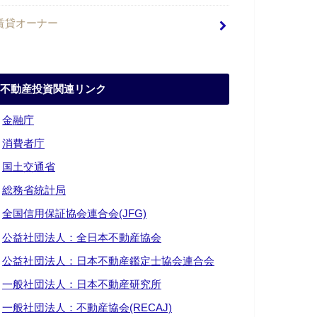
賃貸オーナー
不動産投資関連リンク
・
金融庁
・
消費者庁
・
国土交通省
・
総務省統計局
・
全国信用保証協会連合会(JFG)
・
公益社団法人：全日本不動産協会
・
公益社団法人：日本不動産鑑定士協会連合会
・
一般社団法人：日本不動産研究所
・
一般社団法人：不動産協会(RECAJ)