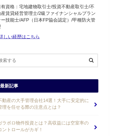
保有資格：宅地建物取引士/投資不動産取引士/不
動産賃貸経営管理士/2級ファイナンシャルプラン
ナー技能士/AFP（日本FP協会認定）/甲種防火管
理
詳しい経歴はこちら
最新記事
不動産の大手管理会社14選！大手に安定的に
管理を任せる際の注意点とは？
ガラボロ物件投資とは？高収益には空室率の
コントロールがカギ！