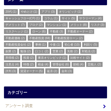
20代
(1)
やめとけ
(1)
アプリ
(3)
オリンピック
(1)
キャッシュフロー(CF)
(1)
コラム
(1)
サイト
(5)
サラリーマン
(4)
デメリット
(7)
ブログ
(2)
マンション
(1)
メリット
(8)
リスク
(3)
リスクヘッジ
(1)
ローン
(6)
不動産
(3)
不動産オーナー
(2)
不動産価格
(2)
不動産投資
(68)
不動産投資ローン
(2)
不動産投資会社
(2)
事例
(1)
今後
(1)
初心者
(10)
利回り
(5)
副業
(2)
勉強
(2)
口コミ
(2)
営業
(2)
失敗
(2)
対処法
(2)
所得税
(2)
投資
(2)
東京オリンピック
(1)
比較サイト
(2)
注意点
(4)
特徴
(2)
税金
(4)
管理会社
(6)
節税
(4)
芸能人
(2)
評判
(3)
賃貸オーナー
(5)
返済
(2)
金利
(3)
カテゴリー
アンケート調査