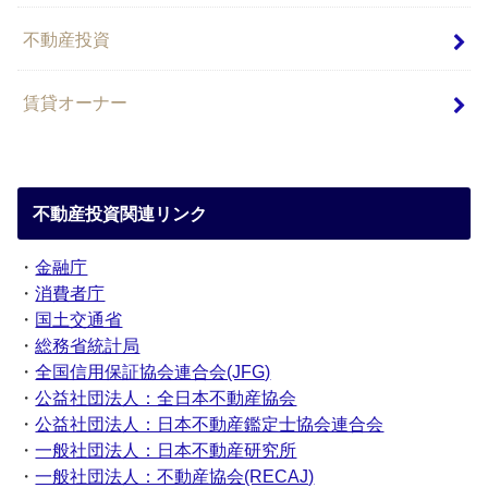
不動産投資
賃貸オーナー
不動産投資関連リンク
・
金融庁
・
消費者庁
・
国土交通省
・
総務省統計局
・
全国信用保証協会連合会(JFG)
・
公益社団法人：全日本不動産協会
・
公益社団法人：日本不動産鑑定士協会連合会
・
一般社団法人：日本不動産研究所
・
一般社団法人：不動産協会(RECAJ)