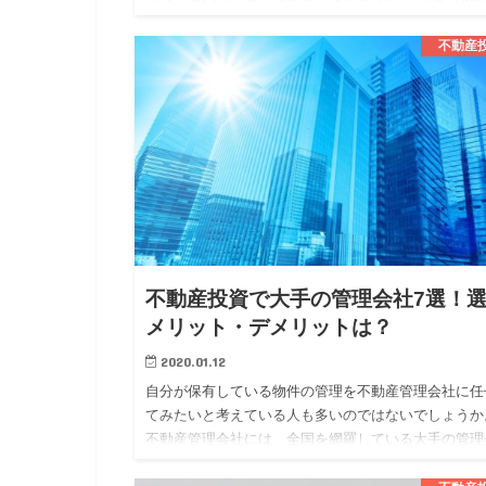
は、似ている部分もありますが、異なる部分もありま
す。 今回は、そんな不…
不動産
不動産投資で大手の管理会社7選！
メリット・デメリットは？
2020.01.12
自分が保有している物件の管理を不動産管理会社に任
てみたいと考えている人も多いのではないでしょうか
不動産管理会社には、全国を網羅している大手の管理
社と地域に密着している地方の管理会社の二つに大き