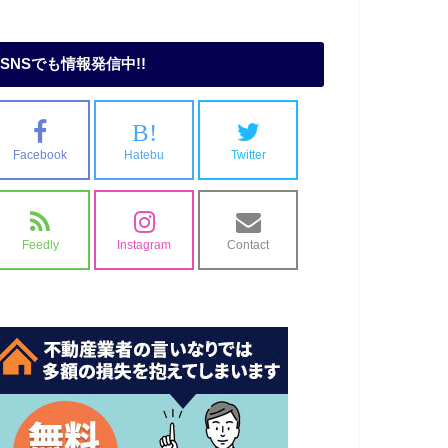
SNSでも情報発信中!!
B!
Facebook
Hatebu
Twitter
Feedly
Instagram
Contact