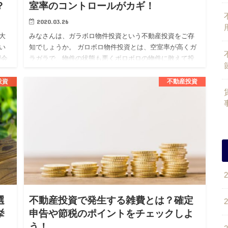
？
室率のコントロールがカギ！
2020.03.26
大
みなさんは、ガラボロ物件投資という不動産投資をご存
い
知でしょうか。 ガロボロ物件投資とは、空室率が高くガ
理会
ラガラで、物件の状態も悪くボロボロの物件に敢えて投
サ
資をする投資戦略となります。 不動産投資を考えている
人の中には、この…
投資
不動産投資
選
不動産投資で発生する雑費とは？確定
挙
申告や節税のポイントをチェックしよ
う！