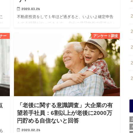
2020.03.26
こ
不動産投資をして１年ほど過ぎると、いよいよ確定申告
せ
をする時期がやってきます。 自分の賃貸物件で収益がい
るこ
くら出て、それに対して生じた経費の何が計上できるの
ナー
アンケート調査
か
か、初めての場合は特に分からないこともあるかと思い
ます。 また、この…
点
「老後に関する意識調査」大企業の有
望若手社員：6割以上が老後に2000万
円貯める自信ないと回答
2020.02.26
も