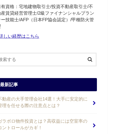
保有資格：宅地建物取引士/投資不動産取引士/不
動産賃貸経営管理士/2級ファイナンシャルプラン
ナー技能士/AFP（日本FP協会認定）/甲種防火管
理
詳しい経歴はこちら
最新記事
不動産の大手管理会社14選！大手に安定的に
管理を任せる際の注意点とは？
ガラボロ物件投資とは？高収益には空室率の
コントロールがカギ！