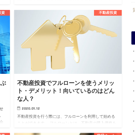
れ、その継続が資産価値の維持向上や安定した収益を得
るために必要不可欠です…
投資
不動産投資
選ぶ
不動産投資でフルローンを使うメリッ
ト・デメリット！向いているのはどん
な人？
2020.01.12
せ
。
不動産投資を行う際には、フルローンを利用して始める
会
ことができます。 フルローンとは、不動産の購入価格を
く
すべて金融機関から借り受けるローンでまかなうという