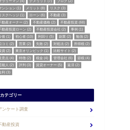
サラリーマン
(4)
デメリット
(7)
ブログ
(2)
マンション
(1)
メリット
(8)
リスク
(3)
リスクヘッジ
(1)
ローン
(6)
不動産
(3)
不動産オーナー
(2)
不動産価格
(2)
不動産投資
(68)
不動産投資ローン
(2)
不動産投資会社
(2)
事例
(1)
今後
(1)
初心者
(10)
利回り
(5)
副業
(2)
勉強
(2)
口コミ
(2)
営業
(2)
失敗
(2)
対処法
(2)
所得税
(2)
投資
(2)
東京オリンピック
(1)
比較サイト
(2)
注意点
(4)
特徴
(2)
税金
(4)
管理会社
(6)
節税
(4)
芸能人
(2)
評判
(3)
賃貸オーナー
(5)
返済
(2)
金利
(3)
カテゴリー
アンケート調査
不動産投資