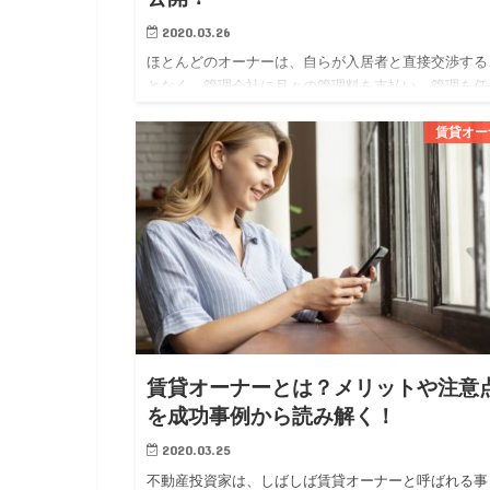
2020.03.26
ほとんどのオーナーは、自らが入居者と直接交渉する
となく、管理会社に月々の管理料を支払い、管理を任
ています。 オーナーにとっては、管理会社に委託す
賃貸オー
とで専門家に任せられる安心感が得られ、賃貸経営に
かる勉強や労力を軽…
賃貸オーナーとは？メリットや注意
を成功事例から読み解く！
2020.03.25
不動産投資家は、しばしば賃貸オーナーと呼ばれる事