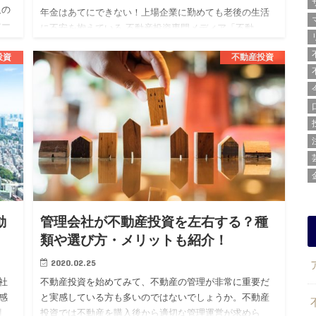
人の
年金はあてにできない！上場企業に勤めても老後の生活
ナー
に不安を抱えている 不動産投資専門メディア「不動
き
産.com」を運営する株式会社BLOSSTORY（代表：後
投資
不動産投資
藤 剛、本社：東京都渋谷区）は、上場企業勤続3年目以
上の20代男…
動
管理会社が不動産投資を左右する？種
類や選び方・メリットも紹介！
2020.02.25
社
不動産投資を始めてみて、不動産の管理が非常に重要だ
感
と実感している方も多いのではないでしょうか。不動産
割
投資では不動産を購入後から適切な管理運営が求めら