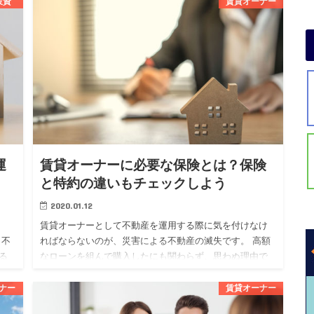
投資
賃貸オーナー
ものです。 不動産投資を始めたい人の中には、フルロー
ンについて気にな…
運
賃貸オーナーに必要な保険とは？保険
と特約の違いもチェックしよう
2020.01.12
賃貸オーナーとして不動産を運用する際に気を付けなけ
も不
ればならないのが、災害による不動産の滅失です。 高額
る
なローンを組んで購入したにも関わらず、思わぬ理由で
する
失ってしまっては泣くに泣けませんよね。 そんなリスク
を回避するために…
ナー
賃貸オーナー