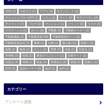
20代
(1)
やめとけ
(1)
アプリ
(3)
オリンピック
(1)
キャッシュフロー(CF)
(1)
コラム
(1)
サイト
(5)
サラリーマン
(4)
デメリット
(7)
ブログ
(2)
マンション
(1)
メリット
(8)
リスク
(3)
リスクヘッジ
(1)
ローン
(6)
不動産
(3)
不動産オーナー
(2)
不動産価格
(2)
不動産投資
(68)
不動産投資ローン
(2)
不動産投資会社
(2)
事例
(1)
今後
(1)
初心者
(10)
利回り
(5)
副業
(2)
勉強
(2)
口コミ
(2)
営業
(2)
失敗
(2)
対処法
(2)
所得税
(2)
投資
(2)
東京オリンピック
(1)
比較サイト
(2)
注意点
(4)
特徴
(2)
税金
(4)
管理会社
(6)
節税
(4)
芸能人
(2)
評判
(3)
賃貸オーナー
(5)
返済
(2)
金利
(3)
カテゴリー
アンケート調査