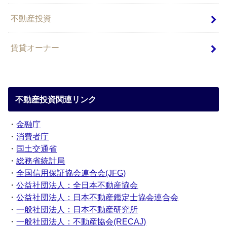
不動産投資
賃貸オーナー
不動産投資関連リンク
・
金融庁
・
消費者庁
・
国土交通省
・
総務省統計局
・
全国信用保証協会連合会(JFG)
・
公益社団法人：全日本不動産協会
・
公益社団法人：日本不動産鑑定士協会連合会
・
一般社団法人：日本不動産研究所
・
一般社団法人：不動産協会(RECAJ)