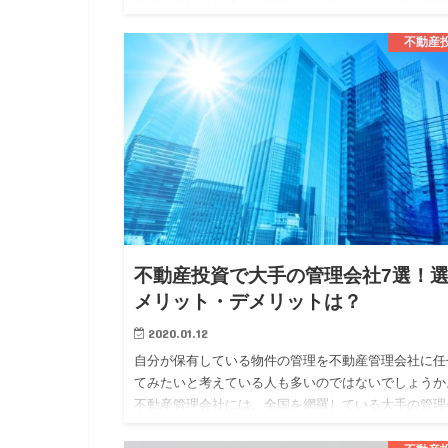
は、似ている部分もありますが、異なる部分もありま
す。 今回は、そんな不…
不動産
不動産投資で大手の管理会社7選！
メリット・デメリットは？
2020.01.12
自分が保有している物件の管理を不動産管理会社に任
てみたいと考えている人も多いのではないでしょうか
不動産管理会社には、全国を網羅している大手の管理
社と地域に密着している地方の管理会社の二つに大き