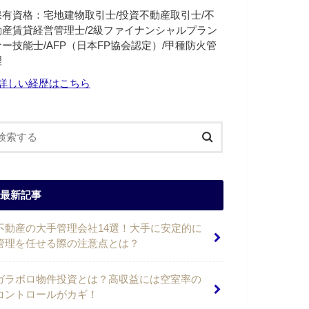
保有資格：宅地建物取引士/投資不動産取引士/不
動産賃貸経営管理士/2級ファイナンシャルプラン
ナー技能士/AFP（日本FP協会認定）/甲種防火管
理
詳しい経歴はこちら
最新記事
不動産の大手管理会社14選！大手に安定的に
管理を任せる際の注意点とは？
ガラボロ物件投資とは？高収益には空室率の
コントロールがカギ！