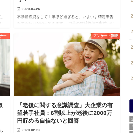
2020.03.26
こ
不動産投資をして１年ほど過ぎると、いよいよ確定申告
せ
をする時期がやってきます。 自分の賃貸物件で収益がい
るこ
くら出て、それに対して生じた経費の何が計上できるの
ナー
アンケート調査
か
か、初めての場合は特に分からないこともあるかと思い
ます。 また、この…
点
「老後に関する意識調査」大企業の有
望若手社員：6割以上が老後に2000万
円貯める自信ないと回答
2020.02.26
も