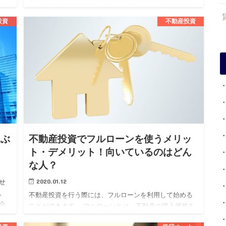
れ、その継続が資産価値の維持向上や安定した収益を得
るために必要不可欠です…
投資
不動産投資
選ぶ
不動産投資でフルローンを使うメリッ
ト・デメリット！向いているのはどん
な人？
2020.01.12
せ
。
不動産投資を行う際には、フルローンを利用して始める
会
ことができます。 フルローンとは、不動産の購入価格を
く
すべて金融機関から借り受けるローンでまかなうという