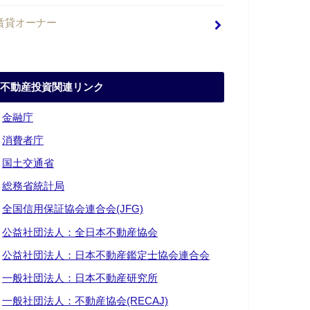
賃貸オーナー
不動産投資関連リンク
・
金融庁
・
消費者庁
・
国土交通省
・
総務省統計局
・
全国信用保証協会連合会(JFG)
・
公益社団法人：全日本不動産協会
・
公益社団法人：日本不動産鑑定士協会連合会
・
一般社団法人：日本不動産研究所
・
一般社団法人：不動産協会(RECAJ)