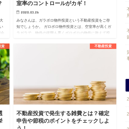
？
室率のコントロールがカギ！
2020.03.26
大
みなさんは、ガラボロ物件投資という不動産投資をご存
い
知でしょうか。 ガロボロ物件投資とは、空室率が高くガ
理会
ラガラで、物件の状態も悪くボロボロの物件に敢えて投
サ
資をする投資戦略となります。 不動産投資を考えている
人の中には、この…
投資
不動産投資
選
不動産投資で発生する雑費とは？確定
挙
申告や節税のポイントをチェックしよ
う！