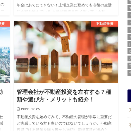
人の
年金はあてにできない！上場企業に勤めても老後の生活
ナー
に不安を抱えている 不動産投資専門メディア「不動
き
産.com」を運営する株式会社BLOSSTORY（代表：後
投資
不動産投資
藤 剛、本社：東京都渋谷区）は、上場企業勤続3年目以
上の20代男…
動
管理会社が不動産投資を左右する？種
類や選び方・メリットも紹介！
2020.02.25
社
不動産投資を始めてみて、不動産の管理が非常に重要だ
感
と実感している方も多いのではないでしょうか。不動産
割
投資では不動産を購入後から適切な管理運営が求めら