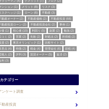
サラリーマン
(4)
デメリット
(7)
ブログ
(2)
マンション
(1)
メリット
(8)
リスク
(3)
リスクヘッジ
(1)
ローン
(6)
不動産
(3)
不動産オーナー
(2)
不動産価格
(2)
不動産投資
(68)
不動産投資ローン
(2)
不動産投資会社
(2)
事例
(1)
今後
(1)
初心者
(10)
利回り
(5)
副業
(2)
勉強
(2)
口コミ
(2)
営業
(2)
失敗
(2)
対処法
(2)
所得税
(2)
投資
(2)
東京オリンピック
(1)
比較サイト
(2)
注意点
(4)
特徴
(2)
税金
(4)
管理会社
(6)
節税
(4)
芸能人
(2)
評判
(3)
賃貸オーナー
(5)
返済
(2)
金利
(3)
カテゴリー
アンケート調査
不動産投資