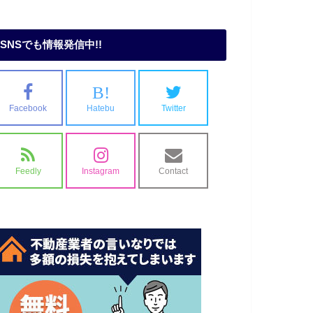
SNSでも情報発信中!!
B!
Facebook
Hatebu
Twitter
Feedly
Instagram
Contact