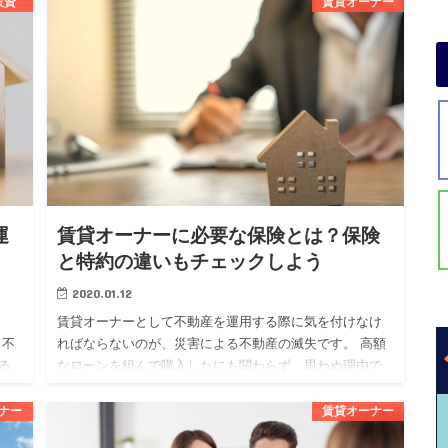
投資
賃貸オーナー
ものです。 不動産投資を始めたい人の中には、フルロー
ンについて気にな…
運
賃貸オーナーに必要な保険とは？保険
と特約の違いもチェックしよう
2020.01.12
賃貸オーナーとして不動産を運用する際に気を付けなけ
も不
ればならないのが、災害による不動産の滅失です。 高額
る
なローンを組んで購入したにも関わらず、思わぬ理由で
する
失ってしまっては泣くに泣けませんよね。 そんなリスク
を回避するために…
ナー
賃貸オーナー