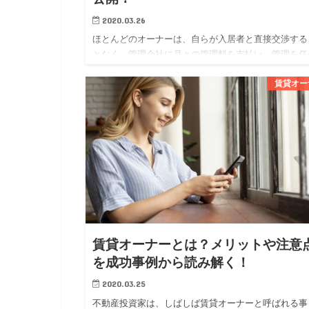
2020.03.26
ほとんどのオーナーは、自らが入居者と直接交渉する
となく、管理会社に月々の管理料を支払い、管理を任
ています。 オーナーにとっては、管理会社に委託す
賃貸オー
とで専門家に任せられる安心感が得られ、賃貸経営に
かる勉強や労力を軽…
賃貸オーナーとは？メリットや注意
を成功事例から読み解く！
2020.03.25
不動産投資家は、しばしば賃貸オーナーと呼ばれる事