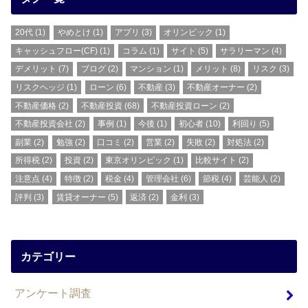
20代
(1)
やめとけ
(1)
アプリ
(3)
オリンピック
(1)
キャッシュフロー(CF)
(1)
コラム
(1)
サイト
(5)
サラリーマン
(4)
デメリット
(7)
ブログ
(2)
マンション
(1)
メリット
(8)
リスク
(3)
リスクヘッジ
(1)
ローン
(6)
不動産
(3)
不動産オーナー
(2)
不動産価格
(2)
不動産投資
(68)
不動産投資ローン
(2)
不動産投資会社
(2)
事例
(1)
今後
(1)
初心者
(10)
利回り
(5)
副業
(2)
勉強
(2)
口コミ
(2)
営業
(2)
失敗
(2)
対処法
(2)
所得税
(2)
投資
(2)
東京オリンピック
(1)
比較サイト
(2)
注意点
(4)
特徴
(2)
税金
(4)
管理会社
(6)
節税
(4)
芸能人
(2)
評判
(3)
賃貸オーナー
(5)
返済
(2)
金利
(3)
カテゴリー
アンケート調査