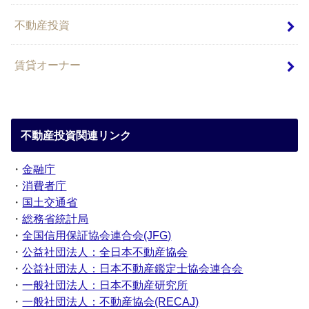
不動産投資
賃貸オーナー
不動産投資関連リンク
・
金融庁
・
消費者庁
・
国土交通省
・
総務省統計局
・
全国信用保証協会連合会(JFG)
・
公益社団法人：全日本不動産協会
・
公益社団法人：日本不動産鑑定士協会連合会
・
一般社団法人：日本不動産研究所
・
一般社団法人：不動産協会(RECAJ)