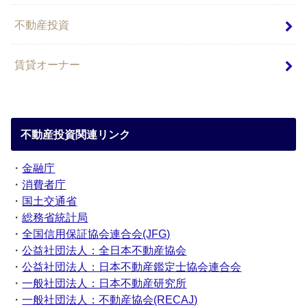
不動産投資
賃貸オーナー
不動産投資関連リンク
・
金融庁
・
消費者庁
・
国土交通省
・
総務省統計局
・
全国信用保証協会連合会(JFG)
・
公益社団法人：全日本不動産協会
・
公益社団法人：日本不動産鑑定士協会連合会
・
一般社団法人：日本不動産研究所
・
一般社団法人：不動産協会(RECAJ)