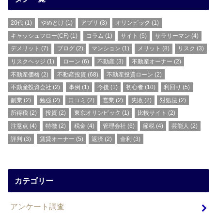
20代
(1)
やめとけ
(1)
アプリ
(3)
オリンピック
(1)
キャッシュフロー(CF)
(1)
コラム
(1)
サイト
(5)
サラリーマン
(4)
デメリット
(7)
ブログ
(2)
マンション
(1)
メリット
(8)
リスク
(3)
リスクヘッジ
(1)
ローン
(6)
不動産
(3)
不動産オーナー
(2)
不動産価格
(2)
不動産投資
(68)
不動産投資ローン
(2)
不動産投資会社
(2)
事例
(1)
今後
(1)
初心者
(10)
利回り
(5)
副業
(2)
勉強
(2)
口コミ
(2)
営業
(2)
失敗
(2)
対処法
(2)
所得税
(2)
投資
(2)
東京オリンピック
(1)
比較サイト
(2)
注意点
(4)
特徴
(2)
税金
(4)
管理会社
(6)
節税
(4)
芸能人
(2)
評判
(3)
賃貸オーナー
(5)
返済
(2)
金利
(3)
カテゴリー
アンケート調査