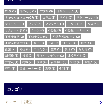
20代
(1)
やめとけ
(1)
アプリ
(3)
オリンピック
(1)
キャッシュフロー(CF)
(1)
コラム
(1)
サイト
(5)
サラリーマン
(4)
デメリット
(7)
ブログ
(2)
マンション
(1)
メリット
(8)
リスク
(3)
リスクヘッジ
(1)
ローン
(6)
不動産
(3)
不動産オーナー
(2)
不動産価格
(2)
不動産投資
(68)
不動産投資ローン
(2)
不動産投資会社
(2)
事例
(1)
今後
(1)
初心者
(10)
利回り
(5)
副業
(2)
勉強
(2)
口コミ
(2)
営業
(2)
失敗
(2)
対処法
(2)
所得税
(2)
投資
(2)
東京オリンピック
(1)
比較サイト
(2)
注意点
(4)
特徴
(2)
税金
(4)
管理会社
(6)
節税
(4)
芸能人
(2)
評判
(3)
賃貸オーナー
(5)
返済
(2)
金利
(3)
カテゴリー
アンケート調査