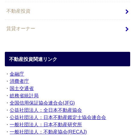
不動産投資
賃貸オーナー
不動産投資関連リンク
・
金融庁
・
消費者庁
・
国土交通省
・
総務省統計局
・
全国信用保証協会連合会(JFG)
・
公益社団法人：全日本不動産協会
・
公益社団法人：日本不動産鑑定士協会連合会
・
一般社団法人：日本不動産研究所
・
一般社団法人：不動産協会(RECAJ)