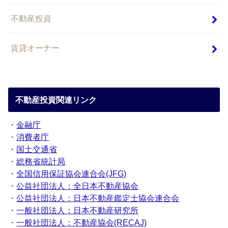
不動産投資
賃貸オーナー
不動産投資関連リンク
・
金融庁
・
消費者庁
・
国土交通省
・
総務省統計局
・
全国信用保証協会連合会(JFG)
・
公益社団法人：全日本不動産協会
・
公益社団法人：日本不動産鑑定士協会連合会
・
一般社団法人：日本不動産研究所
・
一般社団法人：不動産協会(RECAJ)