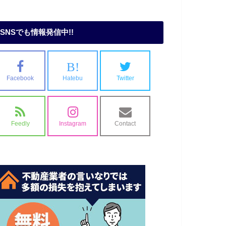
SNSでも情報発信中!!
B!
Facebook
Hatebu
Twitter
Feedly
Instagram
Contact