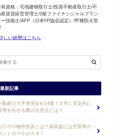
保有資格：宅地建物取引士/投資不動産取引士/不
動産賃貸経営管理士/2級ファイナンシャルプラン
ナー技能士/AFP（日本FP協会認定）/甲種防火管
理
詳しい経歴はこちら
最新記事
不動産の大手管理会社14選！大手に安定的に
管理を任せる際の注意点とは？
ガラボロ物件投資とは？高収益には空室率の
コントロールがカギ！