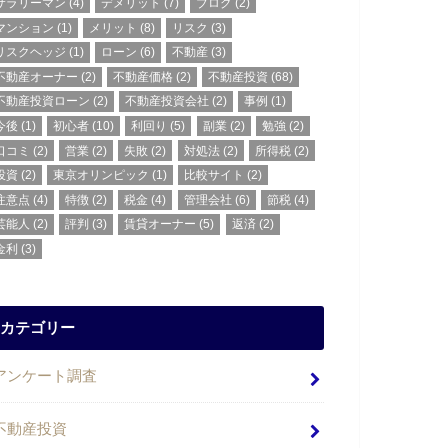
サラリーマン
(4)
デメリット
(7)
ブログ
(2)
マンション
(1)
メリット
(8)
リスク
(3)
リスクヘッジ
(1)
ローン
(6)
不動産
(3)
不動産オーナー
(2)
不動産価格
(2)
不動産投資
(68)
不動産投資ローン
(2)
不動産投資会社
(2)
事例
(1)
今後
(1)
初心者
(10)
利回り
(5)
副業
(2)
勉強
(2)
口コミ
(2)
営業
(2)
失敗
(2)
対処法
(2)
所得税
(2)
投資
(2)
東京オリンピック
(1)
比較サイト
(2)
注意点
(4)
特徴
(2)
税金
(4)
管理会社
(6)
節税
(4)
芸能人
(2)
評判
(3)
賃貸オーナー
(5)
返済
(2)
金利
(3)
カテゴリー
アンケート調査
不動産投資