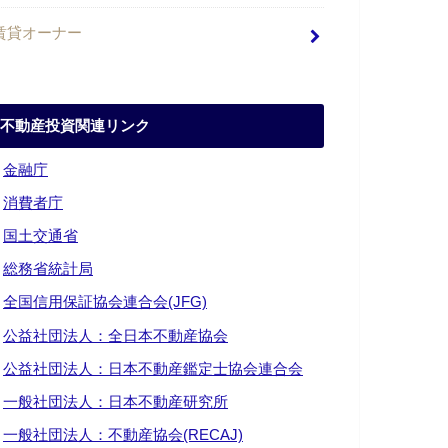
賃貸オーナー
不動産投資関連リンク
・
金融庁
・
消費者庁
・
国土交通省
・
総務省統計局
・
全国信用保証協会連合会(JFG)
・
公益社団法人：全日本不動産協会
・
公益社団法人：日本不動産鑑定士協会連合会
・
一般社団法人：日本不動産研究所
・
一般社団法人：不動産協会(RECAJ)