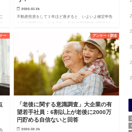
2020.03.26
こ
不動産投資をして１年ほど過ぎると、いよいよ確定申告
せ
をする時期がやってきます。 自分の賃貸物件で収益がい
るこ
くら出て、それに対して生じた経費の何が計上できるの
ナー
アンケート調査
か
か、初めての場合は特に分からないこともあるかと思い
ます。 また、この…
点
「老後に関する意識調査」大企業の有
望若手社員：6割以上が老後に2000万
円貯める自信ないと回答
2020.02.26
も