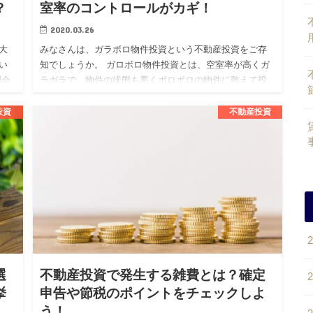
？
室率のコントロールがカギ！
2020.03.26
大
みなさんは、ガラボロ物件投資という不動産投資をご存
い
知でしょうか。 ガロボロ物件投資とは、空室率が高くガ
理会
ラガラで、物件の状態も悪くボロボロの物件に敢えて投
サ
資をする投資戦略となります。 不動産投資を考えている
人の中には、この…
投資
不動産投資
選
不動産投資で発生する雑費とは？確定
挙
申告や節税のポイントをチェックしよ
う！