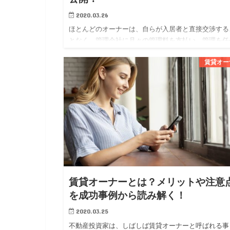
2020.03.26
ほとんどのオーナーは、自らが入居者と直接交渉する
となく、管理会社に月々の管理料を支払い、管理を任
ています。 オーナーにとっては、管理会社に委託す
賃貸オー
とで専門家に任せられる安心感が得られ、賃貸経営に
かる勉強や労力を軽…
賃貸オーナーとは？メリットや注意
を成功事例から読み解く！
2020.03.25
不動産投資家は、しばしば賃貸オーナーと呼ばれる事