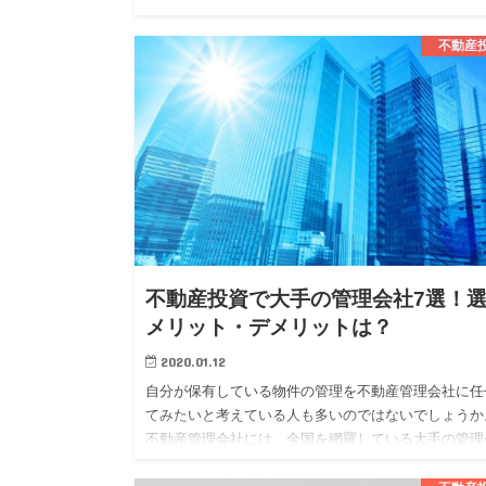
は、似ている部分もありますが、異なる部分もありま
す。 今回は、そんな不…
不動産
不動産投資で大手の管理会社7選！
メリット・デメリットは？
2020.01.12
自分が保有している物件の管理を不動産管理会社に任
てみたいと考えている人も多いのではないでしょうか
不動産管理会社には、全国を網羅している大手の管理
社と地域に密着している地方の管理会社の二つに大き