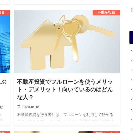
れ、その継続が資産価値の維持向上や安定した収益を得
るために必要不可欠です…
投資
不動産投資
選ぶ
不動産投資でフルローンを使うメリッ
ト・デメリット！向いているのはどん
な人？
2020.01.12
せ
。
不動産投資を行う際には、フルローンを利用して始める
会
ことができます。 フルローンとは、不動産の購入価格を
く
すべて金融機関から借り受けるローンでまかなうという