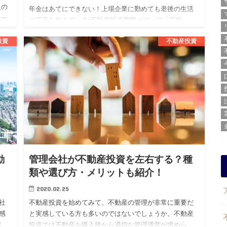
人の
年金はあてにできない！上場企業に勤めても老後の生活
ナー
に不安を抱えている 不動産投資専門メディア「不動
き
産.com」を運営する株式会社BLOSSTORY（代表：後
投資
不動産投資
藤 剛、本社：東京都渋谷区）は、上場企業勤続3年目以
上の20代男…
動
管理会社が不動産投資を左右する？種
類や選び方・メリットも紹介！
2020.02.25
社
不動産投資を始めてみて、不動産の管理が非常に重要だ
感
と実感している方も多いのではないでしょうか。不動産
割
投資では不動産を購入後から適切な管理運営が求めら