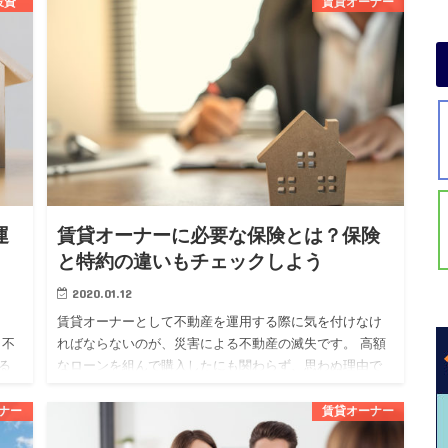
投資
賃貸オーナー
ものです。 不動産投資を始めたい人の中には、フルロー
ンについて気にな…
運
賃貸オーナーに必要な保険とは？保険
と特約の違いもチェックしよう
2020.01.12
賃貸オーナーとして不動産を運用する際に気を付けなけ
も不
ればならないのが、災害による不動産の滅失です。 高額
る
なローンを組んで購入したにも関わらず、思わぬ理由で
する
失ってしまっては泣くに泣けませんよね。 そんなリスク
を回避するために…
ナー
賃貸オーナー