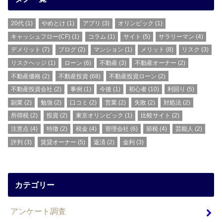
20代
(1)
やめとけ
(1)
アプリ
(3)
オリンピック
(1)
キャッシュフロー(CF)
(1)
コラム
(1)
サイト
(5)
サラリーマン
(4)
デメリット
(7)
ブログ
(2)
マンション
(1)
メリット
(8)
リスク
(3)
リスクヘッジ
(1)
ローン
(6)
不動産
(3)
不動産オーナー
(2)
不動産価格
(2)
不動産投資
(68)
不動産投資ローン
(2)
不動産投資会社
(2)
事例
(1)
今後
(1)
初心者
(10)
利回り
(5)
副業
(2)
勉強
(2)
口コミ
(2)
営業
(2)
失敗
(2)
対処法
(2)
所得税
(2)
投資
(2)
東京オリンピック
(1)
比較サイト
(2)
注意点
(4)
特徴
(2)
税金
(4)
管理会社
(6)
節税
(4)
芸能人
(2)
評判
(3)
賃貸オーナー
(5)
返済
(2)
金利
(3)
カテゴリー
アンケート調査