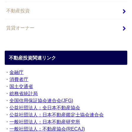
不動産投資
賃貸オーナー
不動産投資関連リンク
・
金融庁
・
消費者庁
・
国土交通省
・
総務省統計局
・
全国信用保証協会連合会(JFG)
・
公益社団法人：全日本不動産協会
・
公益社団法人：日本不動産鑑定士協会連合会
・
一般社団法人：日本不動産研究所
・
一般社団法人：不動産協会(RECAJ)