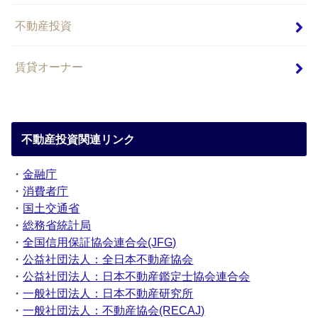
不動産投資
賃貸オーナー
不動産投資関連リンク
・
金融庁
・
消費者庁
・
国土交通省
・
総務省統計局
・
全国信用保証協会連合会(JFG)
・
公益社団法人：全日本不動産協会
・
公益社団法人：日本不動産鑑定士協会連合会
・
一般社団法人：日本不動産研究所
・
一般社団法人：不動産協会(RECAJ)