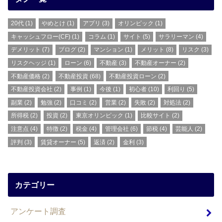
20代
(1)
やめとけ
(1)
アプリ
(3)
オリンピック
(1)
キャッシュフロー(CF)
(1)
コラム
(1)
サイト
(5)
サラリーマン
(4)
デメリット
(7)
ブログ
(2)
マンション
(1)
メリット
(8)
リスク
(3)
リスクヘッジ
(1)
ローン
(6)
不動産
(3)
不動産オーナー
(2)
不動産価格
(2)
不動産投資
(68)
不動産投資ローン
(2)
不動産投資会社
(2)
事例
(1)
今後
(1)
初心者
(10)
利回り
(5)
副業
(2)
勉強
(2)
口コミ
(2)
営業
(2)
失敗
(2)
対処法
(2)
所得税
(2)
投資
(2)
東京オリンピック
(1)
比較サイト
(2)
注意点
(4)
特徴
(2)
税金
(4)
管理会社
(6)
節税
(4)
芸能人
(2)
評判
(3)
賃貸オーナー
(5)
返済
(2)
金利
(3)
カテゴリー
アンケート調査