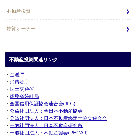
不動産投資
賃貸オーナー
不動産投資関連リンク
・
金融庁
・
消費者庁
・
国土交通省
・
総務省統計局
・
全国信用保証協会連合会(JFG)
・
公益社団法人：全日本不動産協会
・
公益社団法人：日本不動産鑑定士協会連合会
・
一般社団法人：日本不動産研究所
・
一般社団法人：不動産協会(RECAJ)