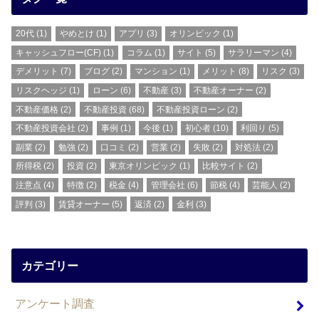
20代
(1)
やめとけ
(1)
アプリ
(3)
オリンピック
(1)
キャッシュフロー(CF)
(1)
コラム
(1)
サイト
(5)
サラリーマン
(4)
デメリット
(7)
ブログ
(2)
マンション
(1)
メリット
(8)
リスク
(3)
リスクヘッジ
(1)
ローン
(6)
不動産
(3)
不動産オーナー
(2)
不動産価格
(2)
不動産投資
(68)
不動産投資ローン
(2)
不動産投資会社
(2)
事例
(1)
今後
(1)
初心者
(10)
利回り
(5)
副業
(2)
勉強
(2)
口コミ
(2)
営業
(2)
失敗
(2)
対処法
(2)
所得税
(2)
投資
(2)
東京オリンピック
(1)
比較サイト
(2)
注意点
(4)
特徴
(2)
税金
(4)
管理会社
(6)
節税
(4)
芸能人
(2)
評判
(3)
賃貸オーナー
(5)
返済
(2)
金利
(3)
カテゴリー
アンケート調査