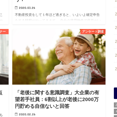
2020.03.26
こ
不動産投資をして１年ほど過ぎると、いよいよ確定申告
せ
をする時期がやってきます。 自分の賃貸物件で収益がい
るこ
くら出て、それに対して生じた経費の何が計上できるの
ナー
アンケート調査
か
か、初めての場合は特に分からないこともあるかと思い
ます。 また、この…
点
「老後に関する意識調査」大企業の有
望若手社員：6割以上が老後に2000万
円貯める自信ないと回答
2020.02.26
も