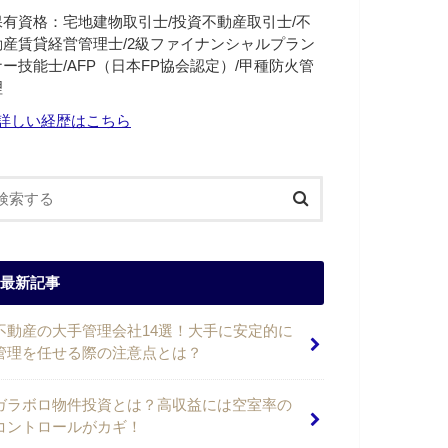
保有資格：宅地建物取引士/投資不動産取引士/不
動産賃貸経営管理士/2級ファイナンシャルプラン
ナー技能士/AFP（日本FP協会認定）/甲種防火管
理
詳しい経歴はこちら
最新記事
不動産の大手管理会社14選！大手に安定的に
管理を任せる際の注意点とは？
ガラボロ物件投資とは？高収益には空室率の
コントロールがカギ！