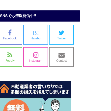
SNSでも情報発信中!!
B!
Facebook
Hatebu
Twitter
Feedly
Instagram
Contact