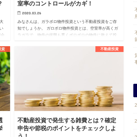
？
室率のコントロールがカギ！
2020.03.26
大
みなさんは、ガラボロ物件投資という不動産投資をご存
い
知でしょうか。 ガロボロ物件投資とは、空室率が高くガ
理会
ラガラで、物件の状態も悪くボロボロの物件に敢えて投
サ
資をする投資戦略となります。 不動産投資を考えている
人の中には、この…
投資
不動産投資
選
不動産投資で発生する雑費とは？確定
挙
申告や節税のポイントをチェックしよ
う！