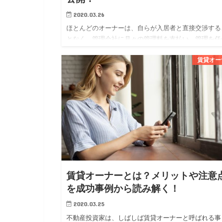
2020.03.26
ほとんどのオーナーは、自らが入居者と直接交渉する
となく、管理会社に月々の管理料を支払い、管理を任
ています。 オーナーにとっては、管理会社に委託す
賃貸オー
とで専門家に任せられる安心感が得られ、賃貸経営に
かる勉強や労力を軽…
賃貸オーナーとは？メリットや注意
を成功事例から読み解く！
2020.03.25
不動産投資家は、しばしば賃貸オーナーと呼ばれる事