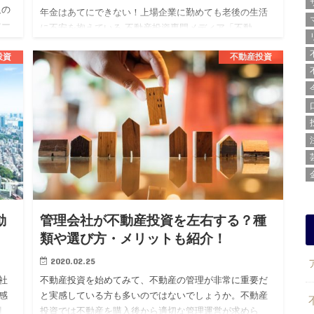
人の
年金はあてにできない！上場企業に勤めても老後の生活
ナー
に不安を抱えている 不動産投資専門メディア「不動
き
産.com」を運営する株式会社BLOSSTORY（代表：後
投資
不動産投資
藤 剛、本社：東京都渋谷区）は、上場企業勤続3年目以
上の20代男…
動
管理会社が不動産投資を左右する？種
類や選び方・メリットも紹介！
2020.02.25
社
不動産投資を始めてみて、不動産の管理が非常に重要だ
感
と実感している方も多いのではないでしょうか。不動産
割
投資では不動産を購入後から適切な管理運営が求めら