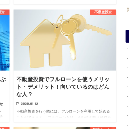
れ、その継続が資産価値の維持向上や安定した収益を得
るために必要不可欠です…
投資
不動産投資
選ぶ
不動産投資でフルローンを使うメリッ
ト・デメリット！向いているのはどん
な人？
2020.01.12
せ
。
不動産投資を行う際には、フルローンを利用して始める
会
ことができます。 フルローンとは、不動産の購入価格を
く
すべて金融機関から借り受けるローンでまかなうという