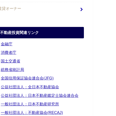
賃貸オーナー
不動産投資関連リンク
・
金融庁
・
消費者庁
・
国土交通省
・
総務省統計局
・
全国信用保証協会連合会(JFG)
・
公益社団法人：全日本不動産協会
・
公益社団法人：日本不動産鑑定士協会連合会
・
一般社団法人：日本不動産研究所
・
一般社団法人：不動産協会(RECAJ)