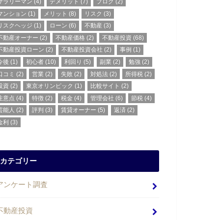
サラリーマン
(4)
デメリット
(7)
ブログ
(2)
マンション
(1)
メリット
(8)
リスク
(3)
リスクヘッジ
(1)
ローン
(6)
不動産
(3)
不動産オーナー
(2)
不動産価格
(2)
不動産投資
(68)
不動産投資ローン
(2)
不動産投資会社
(2)
事例
(1)
今後
(1)
初心者
(10)
利回り
(5)
副業
(2)
勉強
(2)
口コミ
(2)
営業
(2)
失敗
(2)
対処法
(2)
所得税
(2)
投資
(2)
東京オリンピック
(1)
比較サイト
(2)
注意点
(4)
特徴
(2)
税金
(4)
管理会社
(6)
節税
(4)
芸能人
(2)
評判
(3)
賃貸オーナー
(5)
返済
(2)
金利
(3)
カテゴリー
アンケート調査
不動産投資