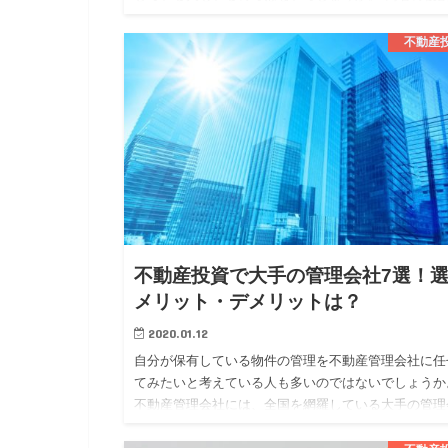
は、似ている部分もありますが、異なる部分もありま
す。 今回は、そんな不…
不動産
不動産投資で大手の管理会社7選！
メリット・デメリットは？
2020.01.12
自分が保有している物件の管理を不動産管理会社に任
てみたいと考えている人も多いのではないでしょうか
不動産管理会社には、全国を網羅している大手の管理
社と地域に密着している地方の管理会社の二つに大き