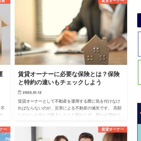
投資
賃貸オーナー
ものです。 不動産投資を始めたい人の中には、フルロー
ンについて気にな…
運
賃貸オーナーに必要な保険とは？保険
と特約の違いもチェックしよう
2020.01.12
賃貸オーナーとして不動産を運用する際に気を付けなけ
も不
ればならないのが、災害による不動産の滅失です。 高額
る
なローンを組んで購入したにも関わらず、思わぬ理由で
する
失ってしまっては泣くに泣けませんよね。 そんなリスク
を回避するために…
ナー
賃貸オーナー