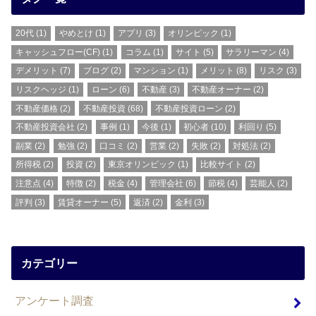
20代
(1)
やめとけ
(1)
アプリ
(3)
オリンピック
(1)
キャッシュフロー(CF)
(1)
コラム
(1)
サイト
(5)
サラリーマン
(4)
デメリット
(7)
ブログ
(2)
マンション
(1)
メリット
(8)
リスク
(3)
リスクヘッジ
(1)
ローン
(6)
不動産
(3)
不動産オーナー
(2)
不動産価格
(2)
不動産投資
(68)
不動産投資ローン
(2)
不動産投資会社
(2)
事例
(1)
今後
(1)
初心者
(10)
利回り
(5)
副業
(2)
勉強
(2)
口コミ
(2)
営業
(2)
失敗
(2)
対処法
(2)
所得税
(2)
投資
(2)
東京オリンピック
(1)
比較サイト
(2)
注意点
(4)
特徴
(2)
税金
(4)
管理会社
(6)
節税
(4)
芸能人
(2)
評判
(3)
賃貸オーナー
(5)
返済
(2)
金利
(3)
カテゴリー
アンケート調査