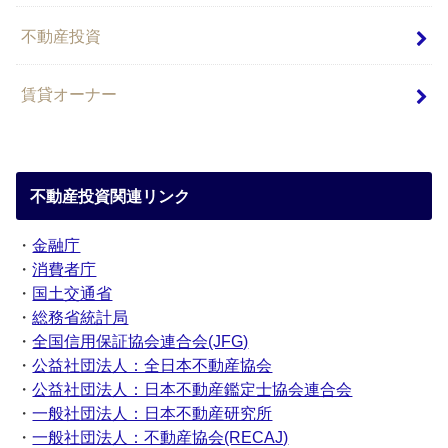
不動産投資
賃貸オーナー
不動産投資関連リンク
・
金融庁
・
消費者庁
・
国土交通省
・
総務省統計局
・
全国信用保証協会連合会(JFG)
・
公益社団法人：全日本不動産協会
・
公益社団法人：日本不動産鑑定士協会連合会
・
一般社団法人：日本不動産研究所
・
一般社団法人：不動産協会(RECAJ)