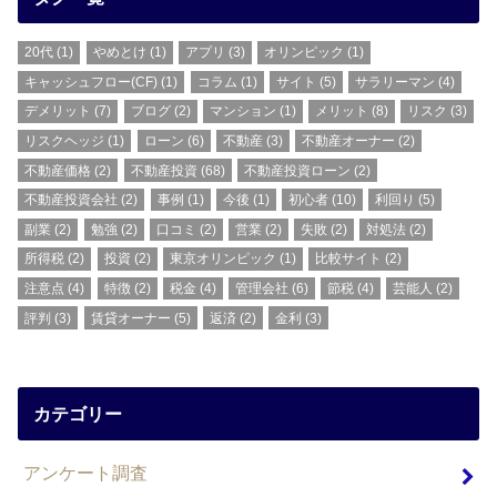
20代
(1)
やめとけ
(1)
アプリ
(3)
オリンピック
(1)
キャッシュフロー(CF)
(1)
コラム
(1)
サイト
(5)
サラリーマン
(4)
デメリット
(7)
ブログ
(2)
マンション
(1)
メリット
(8)
リスク
(3)
リスクヘッジ
(1)
ローン
(6)
不動産
(3)
不動産オーナー
(2)
不動産価格
(2)
不動産投資
(68)
不動産投資ローン
(2)
不動産投資会社
(2)
事例
(1)
今後
(1)
初心者
(10)
利回り
(5)
副業
(2)
勉強
(2)
口コミ
(2)
営業
(2)
失敗
(2)
対処法
(2)
所得税
(2)
投資
(2)
東京オリンピック
(1)
比較サイト
(2)
注意点
(4)
特徴
(2)
税金
(4)
管理会社
(6)
節税
(4)
芸能人
(2)
評判
(3)
賃貸オーナー
(5)
返済
(2)
金利
(3)
カテゴリー
アンケート調査