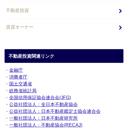
不動産投資
賃貸オーナー
不動産投資関連リンク
・
金融庁
・
消費者庁
・
国土交通省
・
総務省統計局
・
全国信用保証協会連合会(JFG)
・
公益社団法人：全日本不動産協会
・
公益社団法人：日本不動産鑑定士協会連合会
・
一般社団法人：日本不動産研究所
・
一般社団法人：不動産協会(RECAJ)