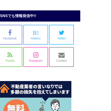
SNSでも情報発信中!!
B!
Facebook
Hatebu
Twitter
Feedly
Instagram
Contact