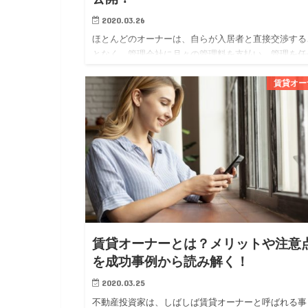
2020.03.26
ほとんどのオーナーは、自らが入居者と直接交渉する
となく、管理会社に月々の管理料を支払い、管理を任
ています。 オーナーにとっては、管理会社に委託す
賃貸オー
とで専門家に任せられる安心感が得られ、賃貸経営に
かる勉強や労力を軽…
賃貸オーナーとは？メリットや注意
を成功事例から読み解く！
2020.03.25
不動産投資家は、しばしば賃貸オーナーと呼ばれる事