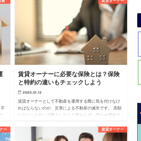
投資
賃貸オーナー
ものです。 不動産投資を始めたい人の中には、フルロー
ンについて気にな…
運
賃貸オーナーに必要な保険とは？保険
と特約の違いもチェックしよう
2020.01.12
賃貸オーナーとして不動産を運用する際に気を付けなけ
も不
ればならないのが、災害による不動産の滅失です。 高額
る
なローンを組んで購入したにも関わらず、思わぬ理由で
する
失ってしまっては泣くに泣けませんよね。 そんなリスク
を回避するために…
ナー
賃貸オーナー