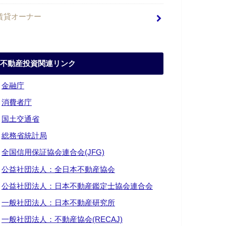
賃貸オーナー
不動産投資関連リンク
・
金融庁
・
消費者庁
・
国土交通省
・
総務省統計局
・
全国信用保証協会連合会(JFG)
・
公益社団法人：全日本不動産協会
・
公益社団法人：日本不動産鑑定士協会連合会
・
一般社団法人：日本不動産研究所
・
一般社団法人：不動産協会(RECAJ)