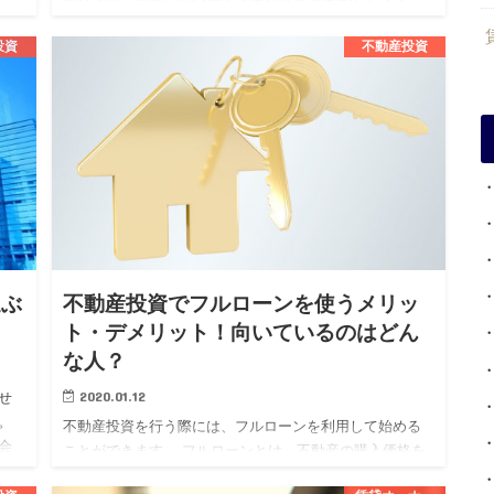
れ、その継続が資産価値の維持向上や安定した収益を得
るために必要不可欠です…
投資
不動産投資
選ぶ
不動産投資でフルローンを使うメリッ
ト・デメリット！向いているのはどん
な人？
2020.01.12
せ
。
不動産投資を行う際には、フルローンを利用して始める
会
ことができます。 フルローンとは、不動産の購入価格を
く
すべて金融機関から借り受けるローンでまかなうという