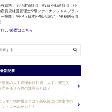
保有資格：宅地建物取引士/投資不動産取引士/不
動産賃貸経営管理士/2級ファイナンシャルプラン
ナー技能士/AFP（日本FP協会認定）/甲種防火管
理
詳しい経歴はこちら
最新記事
不動産の大手管理会社14選！大手に安定的に
管理を任せる際の注意点とは？
ガラボロ物件投資とは？高収益には空室率の
コントロールがカギ！