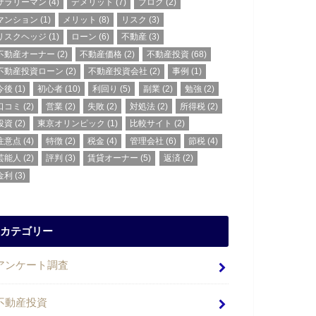
サラリーマン
(4)
デメリット
(7)
ブログ
(2)
マンション
(1)
メリット
(8)
リスク
(3)
リスクヘッジ
(1)
ローン
(6)
不動産
(3)
不動産オーナー
(2)
不動産価格
(2)
不動産投資
(68)
不動産投資ローン
(2)
不動産投資会社
(2)
事例
(1)
今後
(1)
初心者
(10)
利回り
(5)
副業
(2)
勉強
(2)
口コミ
(2)
営業
(2)
失敗
(2)
対処法
(2)
所得税
(2)
投資
(2)
東京オリンピック
(1)
比較サイト
(2)
注意点
(4)
特徴
(2)
税金
(4)
管理会社
(6)
節税
(4)
芸能人
(2)
評判
(3)
賃貸オーナー
(5)
返済
(2)
金利
(3)
カテゴリー
アンケート調査
不動産投資