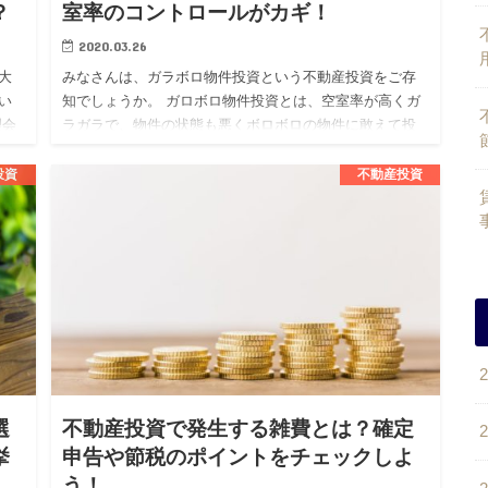
？
室率のコントロールがカギ！
2020.03.26
大
みなさんは、ガラボロ物件投資という不動産投資をご存
い
知でしょうか。 ガロボロ物件投資とは、空室率が高くガ
理会
ラガラで、物件の状態も悪くボロボロの物件に敢えて投
サ
資をする投資戦略となります。 不動産投資を考えている
人の中には、この…
投資
不動産投資
選
不動産投資で発生する雑費とは？確定
挙
申告や節税のポイントをチェックしよ
う！