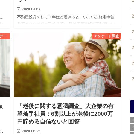
2020.03.26
こ
不動産投資をして１年ほど過ぎると、いよいよ確定申告
せ
をする時期がやってきます。 自分の賃貸物件で収益がい
るこ
くら出て、それに対して生じた経費の何が計上できるの
ナー
アンケート調査
か
か、初めての場合は特に分からないこともあるかと思い
ます。 また、この…
点
「老後に関する意識調査」大企業の有
望若手社員：6割以上が老後に2000万
円貯める自信ないと回答
2020.02.26
も