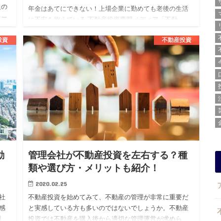
人の
年金はあてにできない！上場企業に勤めても老後の生活
ナー
に不安を抱えている 不動産投資専門メディア「不動
き
産.com」を運営する株式会社BLOSSTORY（代表：後
投資
不動産投資
藤 剛、本社：東京都渋谷区）は、上場企業勤続3年目以
上の20代男…
動
管理会社が不動産投資を左右する？種
類や選び方・メリットも紹介！
2020.02.25
社
不動産投資を始めてみて、不動産の管理が非常に重要だ
感
と実感している方も多いのではないでしょうか。不動産
割
投資では不動産を購入後から適切な管理運営が求めら