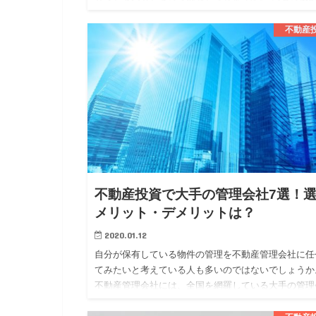
は、似ている部分もありますが、異なる部分もありま
す。 今回は、そんな不…
不動産
不動産投資で大手の管理会社7選！
メリット・デメリットは？
2020.01.12
自分が保有している物件の管理を不動産管理会社に任
てみたいと考えている人も多いのではないでしょうか
不動産管理会社には、全国を網羅している大手の管理
社と地域に密着している地方の管理会社の二つに大き