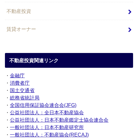
不動産投資
賃貸オーナー
不動産投資関連リンク
・
金融庁
・
消費者庁
・
国土交通省
・
総務省統計局
・
全国信用保証協会連合会(JFG)
・
公益社団法人：全日本不動産協会
・
公益社団法人：日本不動産鑑定士協会連合会
・
一般社団法人：日本不動産研究所
・
一般社団法人：不動産協会(RECAJ)