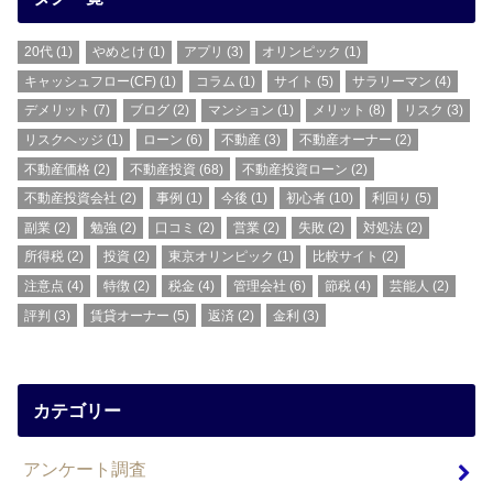
20代
(1)
やめとけ
(1)
アプリ
(3)
オリンピック
(1)
キャッシュフロー(CF)
(1)
コラム
(1)
サイト
(5)
サラリーマン
(4)
デメリット
(7)
ブログ
(2)
マンション
(1)
メリット
(8)
リスク
(3)
リスクヘッジ
(1)
ローン
(6)
不動産
(3)
不動産オーナー
(2)
不動産価格
(2)
不動産投資
(68)
不動産投資ローン
(2)
不動産投資会社
(2)
事例
(1)
今後
(1)
初心者
(10)
利回り
(5)
副業
(2)
勉強
(2)
口コミ
(2)
営業
(2)
失敗
(2)
対処法
(2)
所得税
(2)
投資
(2)
東京オリンピック
(1)
比較サイト
(2)
注意点
(4)
特徴
(2)
税金
(4)
管理会社
(6)
節税
(4)
芸能人
(2)
評判
(3)
賃貸オーナー
(5)
返済
(2)
金利
(3)
カテゴリー
アンケート調査