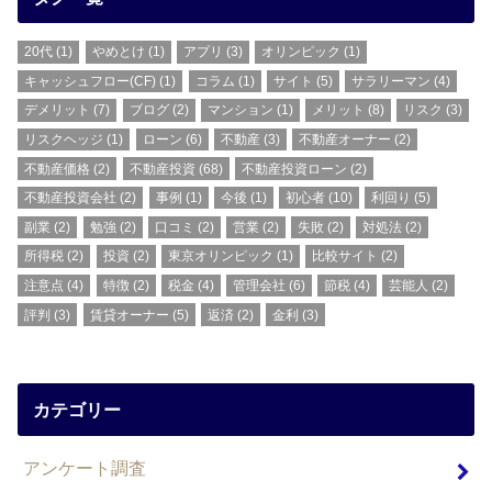
20代
(1)
やめとけ
(1)
アプリ
(3)
オリンピック
(1)
キャッシュフロー(CF)
(1)
コラム
(1)
サイト
(5)
サラリーマン
(4)
デメリット
(7)
ブログ
(2)
マンション
(1)
メリット
(8)
リスク
(3)
リスクヘッジ
(1)
ローン
(6)
不動産
(3)
不動産オーナー
(2)
不動産価格
(2)
不動産投資
(68)
不動産投資ローン
(2)
不動産投資会社
(2)
事例
(1)
今後
(1)
初心者
(10)
利回り
(5)
副業
(2)
勉強
(2)
口コミ
(2)
営業
(2)
失敗
(2)
対処法
(2)
所得税
(2)
投資
(2)
東京オリンピック
(1)
比較サイト
(2)
注意点
(4)
特徴
(2)
税金
(4)
管理会社
(6)
節税
(4)
芸能人
(2)
評判
(3)
賃貸オーナー
(5)
返済
(2)
金利
(3)
カテゴリー
アンケート調査