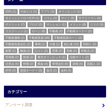
20代
(1)
やめとけ
(1)
アプリ
(3)
オリンピック
(1)
キャッシュフロー(CF)
(1)
コラム
(1)
サイト
(5)
サラリーマン
(4)
デメリット
(7)
ブログ
(2)
マンション
(1)
メリット
(8)
リスク
(3)
リスクヘッジ
(1)
ローン
(6)
不動産
(3)
不動産オーナー
(2)
不動産価格
(2)
不動産投資
(68)
不動産投資ローン
(2)
不動産投資会社
(2)
事例
(1)
今後
(1)
初心者
(10)
利回り
(5)
副業
(2)
勉強
(2)
口コミ
(2)
営業
(2)
失敗
(2)
対処法
(2)
所得税
(2)
投資
(2)
東京オリンピック
(1)
比較サイト
(2)
注意点
(4)
特徴
(2)
税金
(4)
管理会社
(6)
節税
(4)
芸能人
(2)
評判
(3)
賃貸オーナー
(5)
返済
(2)
金利
(3)
カテゴリー
アンケート調査