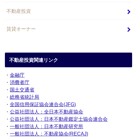
不動産投資
賃貸オーナー
不動産投資関連リンク
・
金融庁
・
消費者庁
・
国土交通省
・
総務省統計局
・
全国信用保証協会連合会(JFG)
・
公益社団法人：全日本不動産協会
・
公益社団法人：日本不動産鑑定士協会連合会
・
一般社団法人：日本不動産研究所
・
一般社団法人：不動産協会(RECAJ)