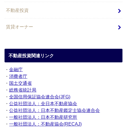
不動産投資
賃貸オーナー
不動産投資関連リンク
・
金融庁
・
消費者庁
・
国土交通省
・
総務省統計局
・
全国信用保証協会連合会(JFG)
・
公益社団法人：全日本不動産協会
・
公益社団法人：日本不動産鑑定士協会連合会
・
一般社団法人：日本不動産研究所
・
一般社団法人：不動産協会(RECAJ)