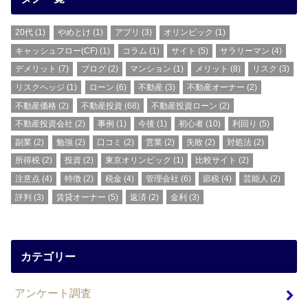
20代
(1)
やめとけ
(1)
アプリ
(3)
オリンピック
(1)
キャッシュフロー(CF)
(1)
コラム
(1)
サイト
(5)
サラリーマン
(4)
デメリット
(7)
ブログ
(2)
マンション
(1)
メリット
(8)
リスク
(3)
リスクヘッジ
(1)
ローン
(6)
不動産
(3)
不動産オーナー
(2)
不動産価格
(2)
不動産投資
(68)
不動産投資ローン
(2)
不動産投資会社
(2)
事例
(1)
今後
(1)
初心者
(10)
利回り
(5)
副業
(2)
勉強
(2)
口コミ
(2)
営業
(2)
失敗
(2)
対処法
(2)
所得税
(2)
投資
(2)
東京オリンピック
(1)
比較サイト
(2)
注意点
(4)
特徴
(2)
税金
(4)
管理会社
(6)
節税
(4)
芸能人
(2)
評判
(3)
賃貸オーナー
(5)
返済
(2)
金利
(3)
カテゴリー
アンケート調査