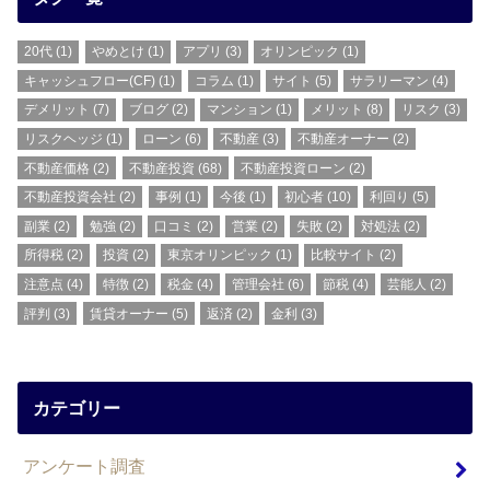
20代
(1)
やめとけ
(1)
アプリ
(3)
オリンピック
(1)
キャッシュフロー(CF)
(1)
コラム
(1)
サイト
(5)
サラリーマン
(4)
デメリット
(7)
ブログ
(2)
マンション
(1)
メリット
(8)
リスク
(3)
リスクヘッジ
(1)
ローン
(6)
不動産
(3)
不動産オーナー
(2)
不動産価格
(2)
不動産投資
(68)
不動産投資ローン
(2)
不動産投資会社
(2)
事例
(1)
今後
(1)
初心者
(10)
利回り
(5)
副業
(2)
勉強
(2)
口コミ
(2)
営業
(2)
失敗
(2)
対処法
(2)
所得税
(2)
投資
(2)
東京オリンピック
(1)
比較サイト
(2)
注意点
(4)
特徴
(2)
税金
(4)
管理会社
(6)
節税
(4)
芸能人
(2)
評判
(3)
賃貸オーナー
(5)
返済
(2)
金利
(3)
カテゴリー
アンケート調査