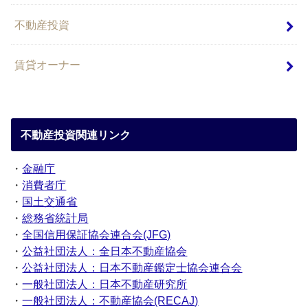
不動産投資
賃貸オーナー
不動産投資関連リンク
・
金融庁
・
消費者庁
・
国土交通省
・
総務省統計局
・
全国信用保証協会連合会(JFG)
・
公益社団法人：全日本不動産協会
・
公益社団法人：日本不動産鑑定士協会連合会
・
一般社団法人：日本不動産研究所
・
一般社団法人：不動産協会(RECAJ)