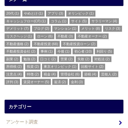
20代
(1)
やめとけ
(1)
アプリ
(3)
オリンピック
(1)
キャッシュフロー(CF)
(1)
コラム
(1)
サイト
(5)
サラリーマン
(4)
デメリット
(7)
ブログ
(2)
マンション
(1)
メリット
(8)
リスク
(3)
リスクヘッジ
(1)
ローン
(6)
不動産
(3)
不動産オーナー
(2)
不動産価格
(2)
不動産投資
(68)
不動産投資ローン
(2)
不動産投資会社
(2)
事例
(1)
今後
(1)
初心者
(10)
利回り
(5)
副業
(2)
勉強
(2)
口コミ
(2)
営業
(2)
失敗
(2)
対処法
(2)
所得税
(2)
投資
(2)
東京オリンピック
(1)
比較サイト
(2)
注意点
(4)
特徴
(2)
税金
(4)
管理会社
(6)
節税
(4)
芸能人
(2)
評判
(3)
賃貸オーナー
(5)
返済
(2)
金利
(3)
カテゴリー
アンケート調査