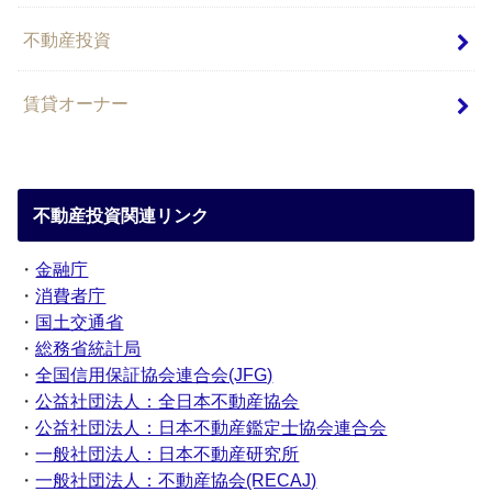
不動産投資
賃貸オーナー
不動産投資関連リンク
・
金融庁
・
消費者庁
・
国土交通省
・
総務省統計局
・
全国信用保証協会連合会(JFG)
・
公益社団法人：全日本不動産協会
・
公益社団法人：日本不動産鑑定士協会連合会
・
一般社団法人：日本不動産研究所
・
一般社団法人：不動産協会(RECAJ)