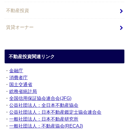
不動産投資
賃貸オーナー
不動産投資関連リンク
・
金融庁
・
消費者庁
・
国土交通省
・
総務省統計局
・
全国信用保証協会連合会(JFG)
・
公益社団法人：全日本不動産協会
・
公益社団法人：日本不動産鑑定士協会連合会
・
一般社団法人：日本不動産研究所
・
一般社団法人：不動産協会(RECAJ)