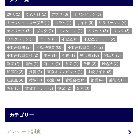
20代
(1)
やめとけ
(1)
アプリ
(3)
オリンピック
(1)
キャッシュフロー(CF)
(1)
コラム
(1)
サイト
(5)
サラリーマン
(4)
デメリット
(7)
ブログ
(2)
マンション
(1)
メリット
(8)
リスク
(3)
リスクヘッジ
(1)
ローン
(6)
不動産
(3)
不動産オーナー
(2)
不動産価格
(2)
不動産投資
(68)
不動産投資ローン
(2)
不動産投資会社
(2)
事例
(1)
今後
(1)
初心者
(10)
利回り
(5)
副業
(2)
勉強
(2)
口コミ
(2)
営業
(2)
失敗
(2)
対処法
(2)
所得税
(2)
投資
(2)
東京オリンピック
(1)
比較サイト
(2)
注意点
(4)
特徴
(2)
税金
(4)
管理会社
(6)
節税
(4)
芸能人
(2)
評判
(3)
賃貸オーナー
(5)
返済
(2)
金利
(3)
カテゴリー
アンケート調査