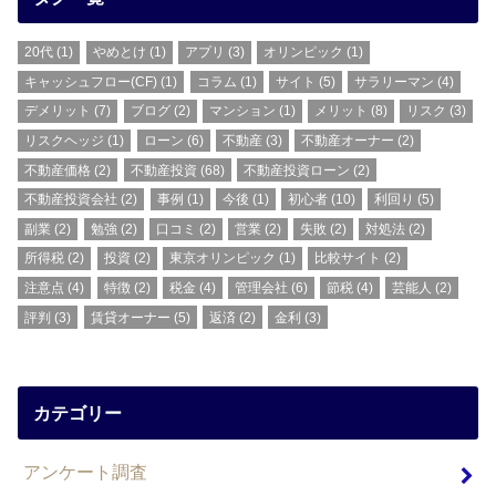
20代
(1)
やめとけ
(1)
アプリ
(3)
オリンピック
(1)
キャッシュフロー(CF)
(1)
コラム
(1)
サイト
(5)
サラリーマン
(4)
デメリット
(7)
ブログ
(2)
マンション
(1)
メリット
(8)
リスク
(3)
リスクヘッジ
(1)
ローン
(6)
不動産
(3)
不動産オーナー
(2)
不動産価格
(2)
不動産投資
(68)
不動産投資ローン
(2)
不動産投資会社
(2)
事例
(1)
今後
(1)
初心者
(10)
利回り
(5)
副業
(2)
勉強
(2)
口コミ
(2)
営業
(2)
失敗
(2)
対処法
(2)
所得税
(2)
投資
(2)
東京オリンピック
(1)
比較サイト
(2)
注意点
(4)
特徴
(2)
税金
(4)
管理会社
(6)
節税
(4)
芸能人
(2)
評判
(3)
賃貸オーナー
(5)
返済
(2)
金利
(3)
カテゴリー
アンケート調査