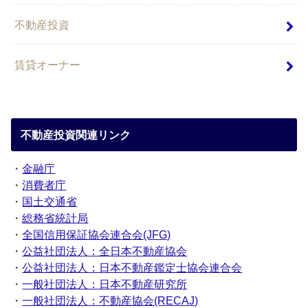
不動産投資
賃貸オーナー
不動産投資関連リンク
・
金融庁
・
消費者庁
・
国土交通省
・
総務省統計局
・
全国信用保証協会連合会(JFG)
・
公益社団法人：全日本不動産協会
・
公益社団法人：日本不動産鑑定士協会連合会
・
一般社団法人：日本不動産研究所
・
一般社団法人：不動産協会(RECAJ)